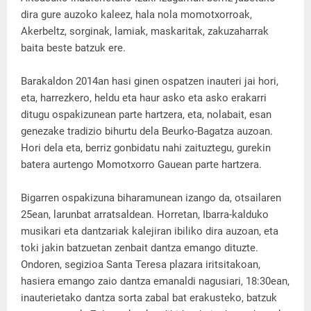
dira gure auzoko kaleez, hala nola momotxorroak,
Akerbeltz, sorginak, lamiak, maskaritak, zakuzaharrak
baita beste batzuk ere.
Barakaldon 2014an hasi ginen ospatzen inauteri jai hori,
eta, harrezkero, heldu eta haur asko eta asko erakarri
ditugu ospakizunean parte hartzera, eta, nolabait, esan
genezake tradizio bihurtu dela Beurko-Bagatza auzoan.
Hori dela eta, berriz gonbidatu nahi zaituztegu, gurekin
batera aurtengo Momotxorro Gauean parte hartzera.
Bigarren ospakizuna biharamunean izango da, otsailaren
25ean, larunbat arratsaldean. Horretan, Ibarra-kalduko
musikari eta dantzariak kalejiran ibiliko dira auzoan, eta
toki jakin batzuetan zenbait dantza emango dituzte.
Ondoren, segizioa Santa Teresa plazara iritsitakoan,
hasiera emango zaio dantza emanaldi nagusiari, 18:30ean,
inauterietako dantza sorta zabal bat erakusteko, batzuk