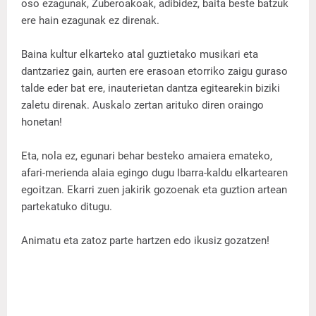
oso ezagunak, Zuberoakoak, adibidez, baita beste batzuk
ere hain ezagunak ez direnak.
Baina kultur elkarteko atal guztietako musikari eta
dantzariez gain, aurten ere erasoan etorriko zaigu guraso
talde eder bat ere, inauterietan dantza egitearekin biziki
zaletu direnak. Auskalo zertan arituko diren oraingo
honetan!
Eta, nola ez, egunari behar besteko amaiera emateko,
afari-merienda alaia egingo dugu Ibarra-kaldu elkartearen
egoitzan. Ekarri zuen jakirik gozoenak eta guztion artean
partekatuko ditugu.
Animatu eta zatoz parte hartzen edo ikusiz gozatzen!