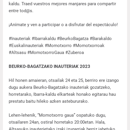
kaldu. Traed vuestros mejores manjares para compartir
entre tod@s.
¡Anímate y ven a participar o a disfrutar del espectáculo!
#Inauteriak #Ibarrakaldu #BeurkoBagatza #Barakaldo
#Euskalinauteriak #Momotxorro #Momotxorroak
#Altsasu #MomotxorroGaua #Zuberoa
BEURKO-BAGATZAKO INAUTERIAK 2023
Hil honen amaieran, otsailak 24 eta 25, berriro ere izango
dugu aukera Beurko-Bagatzako inauteriak gozatzeko,
horretarako, Ibarra-kaldu elkarteak honako egitarau hau
prestatu baitu hileko azken astebururako.
Lehen-lehenik, “Momotxorro gaua” ospatuko dugu,
otsailaren 24an, ostiral horretako 20:00etan. Hala,
Altsasuko inauterietako izaki izugarriak berriz jabetuko