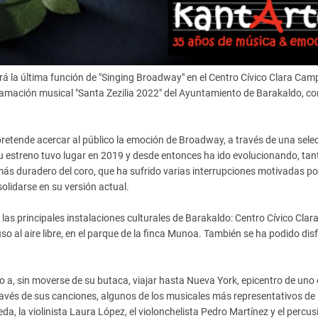
erá la última función de "Singing Broadway" en el Centro Cívico Clara Ca
gramación musical "Santa Zezilia 2022" del Ayuntamiento de Barakaldo, co
pretende acercar al público la emoción de Broadway, a través de una sele
u estreno tuvo lugar en 2019 y desde entonces ha ido evolucionando, tan
ás duradero del coro, que ha sufrido varias interrupciones motivadas por
olidarse en su versión actual.
as principales instalaciones culturales de Barakaldo: Centro Cívico Clar
o al aire libre, en el parque de la finca Munoa. También se ha podido disf
co a, sin moverse de su butaca, viajar hasta Nueva York, epicentro de uno 
ravés de sus canciones, algunos de los musicales más representativos de
, la violinista Laura López, el violonchelista Pedro Martínez y el percus