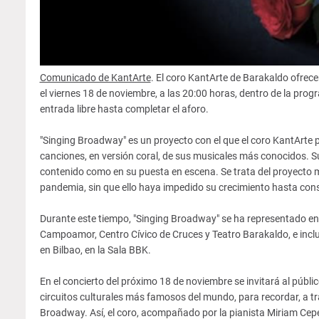
Comunicado de KantArte
. El coro KantArte de Barakaldo ofrec
el viernes 18 de noviembre, a las 20:00 horas, dentro de la pro
entrada libre hasta completar el aforo.
"Singing Broadway" es un proyecto con el que el coro KantArte 
canciones, en versión coral, de sus musicales más conocidos. S
contenido como en su puesta en escena. Se trata del proyecto m
pandemia, sin que ello haya impedido su crecimiento hasta cons
Durante este tiempo, "Singing Broadway" se ha representado en l
Campoamor, Centro Cívico de Cruces y Teatro Barakaldo, e inclus
en Bilbao, en la Sala BBK.
En el concierto del próximo 18 de noviembre se invitará al públi
circuitos culturales más famosos del mundo, para recordar, a t
Broadway. Así, el coro, acompañado por la pianista Miriam Cepeda