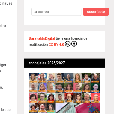
inal, es
suscríbete
ntro
BarakaldoDigital
tiene una licencia de
reutilización
CC BY 4.0
concejales 2023/2027
igor
u
a,
 lo que