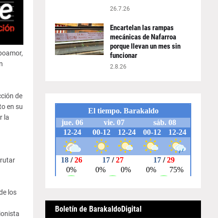
26.7.26
Encartelan las rampas
mecánicas de Nafarroa
porque llevan un mes sin
mpoamor,
funcionar
n
2.8.26
cción de
to en su
 la
a
rutar
de los
Boletín de BarakaldoDigital
ionista