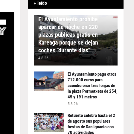
+ leído
APARCAMIENTO
El Ayuntamiento prohíbe
aparcar de noche en 220
plazas públicas gratis en
Kareaga porque se dejan
coches "durante días"
4.8.26
El Ayuntamiento paga otros
712.000 euros para
acondicionar tres lonjas de
la plaza Pormetxeta de 254,
45 y 191 metros
5.8.26
Retuerto celebra hasta el 2
de agosto sus populares
fiestas de San Ignacio con
70 actividades