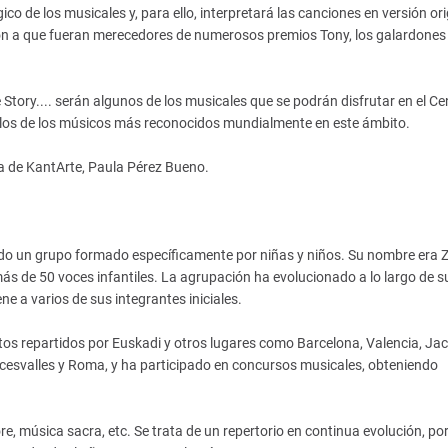
co de los musicales y, para ello, interpretará las canciones en versión orig
yeron a que fueran merecedores de numerosos premios Tony, los galardones
Story.... serán algunos de los musicales que se podrán disfrutar en el Ce
eglos de los músicos más reconocidos mundialmente en este ámbito.
ra de KantArte, Paula Pérez Bueno.
do un grupo formado específicamente por niñas y niños. Su nombre era Z
ás de 50 voces infantiles. La agrupación ha evolucionado a lo largo de s
e a varios de sus integrantes iniciales.
tos repartidos por Euskadi y otros lugares como Barcelona, Valencia, Jac
ncesvalles y Roma, y ha participado en concursos musicales, obteniendo
re, música sacra, etc. Se trata de un repertorio en continua evolución, por