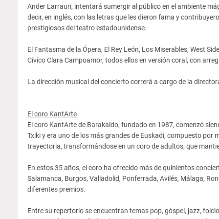
Ander Larrauri, intentará sumergir al público en el ambiente mági
decir, en inglés, con las letras que les dieron fama y contribu
prestigiosos del teatro estadounidense.
El Fantasma de la Ópera, El Rey León, Los Miserables, West Side 
Cívico Clara Campoamor, todos ellos en versión coral, con arr
La dirección musical del concierto correrá a cargo de la directo
El coro KantArte
El coro KantArte de Barakaldo, fundado en 1987, comenzó sien
Txiki y era uno de los más grandes de Euskadi, compuesto por m
trayectoria, transformándose en un coro de adultos, que mantien
En estos 35 años, el coro ha ofrecido más de quinientos concier
Salamanca, Burgos, Valladolid, Ponferrada, Avilés, Málaga, Ro
diferentes premios.
Entre su repertorio se encuentran temas pop, góspel, jazz, folclo