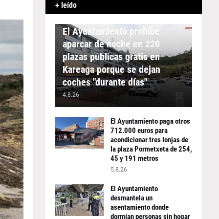
+ leído
APARCAMIENTO
El Ayuntamiento prohíbe
aparcar de noche en 220
plazas públicas gratis en
Kareaga porque se dejan
coches "durante días"
4.8.26
El Ayuntamiento paga otros
712.000 euros para
acondicionar tres lonjas de
la plaza Pormetxeta de 254,
45 y 191 metros
5.8.26
El Ayuntamiento
desmantela un
asentamiento donde
dormían personas sin hogar