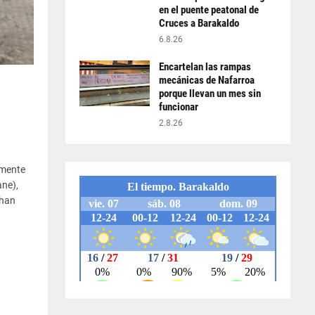
en el puente peatonal de
Cruces a Barakaldo
6.8.26
Encartelan las rampas
mecánicas de Nafarroa
porque llevan un mes sin
funcionar
2.8.26
amente
ane),
 han