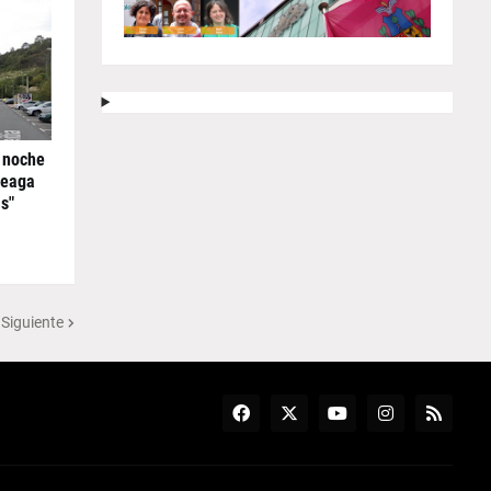
 noche
reaga
s"
 Siguiente