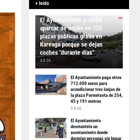
+ leído
APARCAMIENTO
El Ayuntamiento prohíbe
aparcar de noche en 220
plazas públicas gratis en
Kareaga porque se dejan
coches "durante días"
4.8.26
El Ayuntamiento paga otros
712.000 euros para
acondicionar tres lonjas de
la plaza Pormetxeta de 254,
45 y 191 metros
5.8.26
El Ayuntamiento
desmantela un
asentamiento donde
dormían personas sin hogar