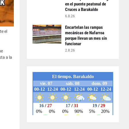
en el puente peatonal de
Cruces a Barakaldo
6.8.26
Encartelan las rampas
e el
mecánicas de Nafarroa
porque llevan un mes sin
funcionar
2.8.26
ue
ta a la