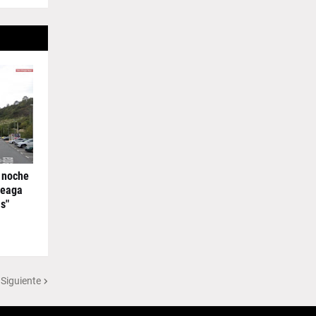
 noche
reaga
s"
 Siguiente