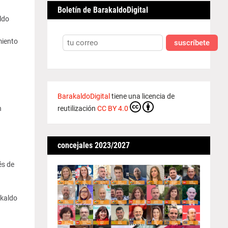
Boletín de BarakaldoDigital
ldo
miento
suscríbete
BarakaldoDigital
tiene una licencia de
reutilización
CC BY 4.0
n
concejales 2023/2027
és de
akaldo