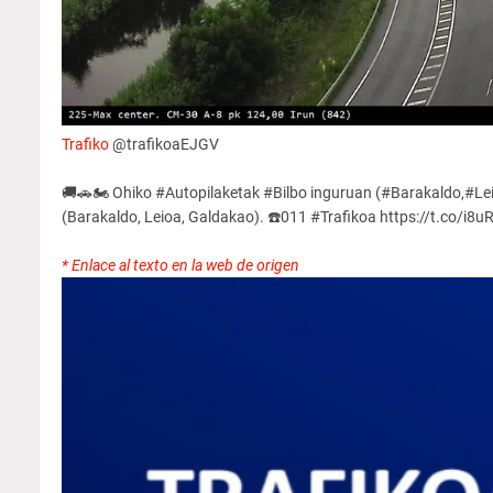
Trafiko
@trafikoaEJGV
🚚🚗🏍️ Ohiko #Autopilaketak #Bilbo inguruan (#Barakaldo,#Lei
(Barakaldo, Leioa, Galdakao). ☎️011 #Trafikoa https://t.co/i8
* Enlace al texto en la web de origen