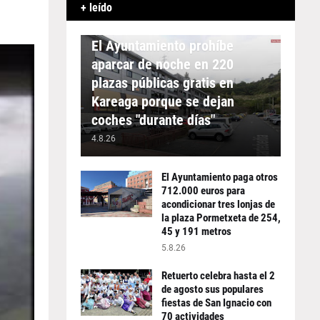
+ leído
APARCAMIENTO
El Ayuntamiento prohíbe
aparcar de noche en 220
plazas públicas gratis en
Kareaga porque se dejan
coches "durante días"
4.8.26
El Ayuntamiento paga otros
712.000 euros para
acondicionar tres lonjas de
la plaza Pormetxeta de 254,
45 y 191 metros
5.8.26
Retuerto celebra hasta el 2
de agosto sus populares
fiestas de San Ignacio con
70 actividades