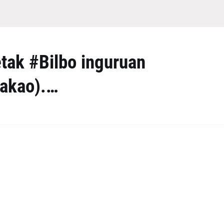
tak #Bilbo inguruan
dakao).…