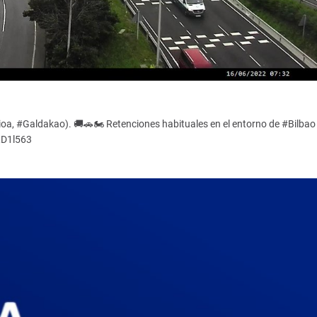
oa, #Galdakao). 🚚🚗🏍️ Retenciones habituales en el entorno de #Bilbao
uRD1l563