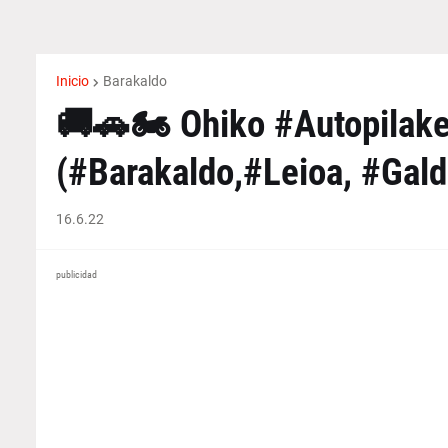
Inicio
Barakaldo
🚚🚗🏍️ Ohiko #Autopilake
(#Barakaldo,#Leioa, #Gal
16.6.22
publicidad