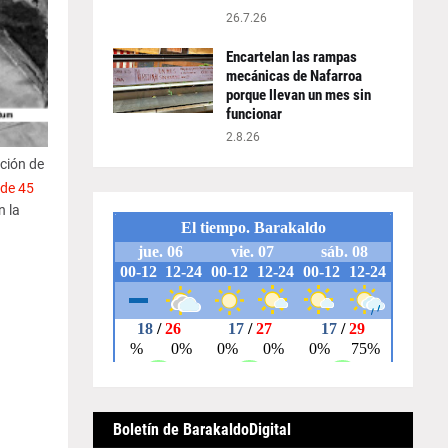
26.7.26
Encartelan las rampas
mecánicas de Nafarroa
porque llevan un mes sin
funcionar
2.8.26
ción de
 de 45
n la
Boletín de BarakaldoDigital