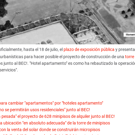
icialmente, hasta el 18 de julio, el
plazo de exposición pública
y presenta
 urbanísticas para hacer posible el proyecto de construcción de una
torre
ros junto al BEC!. "Hotel apartamento" es como ha rebautizado la operació
ervicios".
para cambiar "apartamentos" por "hoteles apartamento"
o se permitirán usos residenciales" junto al BEC!
esada" el proyecto de 628 minipisos de alquiler junto al BEC!
la ubicación "en absoluto adecuada" de la torre de minipisos
con la venta del solar donde se construirán micropisos