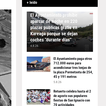
+ leído
APARCAMIENTO
El Ayuntamiento prohíbe
aparcar de noche en 220
plazas públicas gratis en
Kareaga porque se dejan
coches "durante días"
4.8.26
El Ayuntamiento paga otros
712.000 euros para
acondicionar tres lonjas de
la plaza Pormetxeta de 254,
45 y 191 metros
5.8.26
Retuerto celebra hasta el 2
de agosto sus populares
fiestas de San Ignacio con
70 actividades