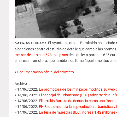
. El Ayuntamiento de Barakaldo ha iniciado of
BARAKALDO, 21 JUN 2022
alegaciones contra el estudio de detalle que cambia las normas
metros de alto con 628 minipisos
de alquiler a partir de 625 eu
empresa promotora, que también los llama "apartamentos con s
>
Documentación oficial del proyecto
Archivo
> 14/06/2022.
La promotora de los minipisos modifica su web 
> 14/06/2022.
El concejal de Urbanismo (PSE) advierte de que "n
> 14/06/2022.
Elkarrekin Barakaldo denuncia como una "broma p
> 14/06/2022.
EH Bildu denuncia la especulación urbanística y 
> 14/06/2022.
La feria de muestras BEC! ingresa 1,42 millones 