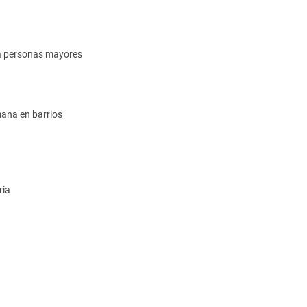
ra personas mayores
emana en barrios
ria