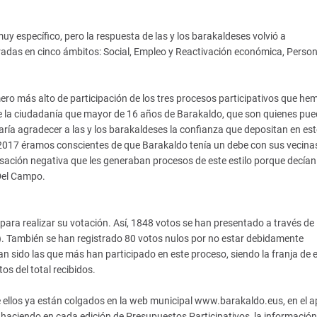
uy específico, pero la respuesta de las y los barakaldeses volvió a
das en cinco ámbitos: Social, Empleo y Reactivación económica, Perso
ro más alto de participación de los tres procesos participativos que he
e la ciudadanía que mayor de 16 años de Barakaldo, que son quienes pu
ría agradecer a las y los barakaldeses la confianza que depositan en est
2017 éramos conscientes de que Barakaldo tenía un debe con sus vecina
ación negativa que les generaban procesos de este estilo porque decían
Del Campo.
para realizar su votación. Así, 1848 votos se han presentado a través de 
%). También se han registrado 80 votos nulos por no estar debidamente
n sido las que más han participado en este proceso, siendo la franja de 
s del total recibidos.
e ellos ya están colgados en la web municipal www.barakaldo.eus, en el 
haciendo en cada edición de Presupuestos Participativos, la información