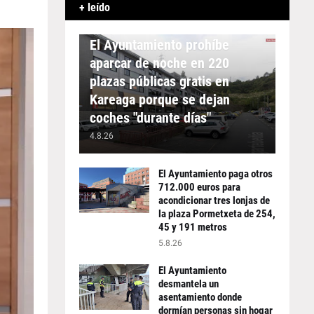
+ leído
APARCAMIENTO
El Ayuntamiento prohíbe
aparcar de noche en 220
plazas públicas gratis en
Kareaga porque se dejan
coches "durante días"
4.8.26
El Ayuntamiento paga otros
712.000 euros para
acondicionar tres lonjas de
la plaza Pormetxeta de 254,
45 y 191 metros
5.8.26
El Ayuntamiento
desmantela un
asentamiento donde
dormían personas sin hogar