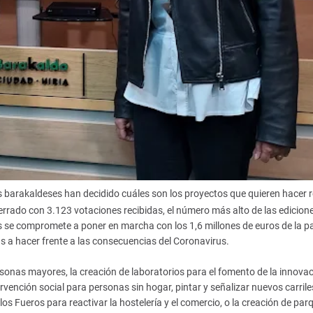
os barakaldeses han decidido cuáles son los proyectos que quieren hacer 
cerrado con 3.123 votaciones recibidas, el número más alto de las edicion
 se compromete a poner en marcha con los 1,6 millones de euros de la pa
s a hacer frente a las consecuencias del Coronavirus.
nas mayores, la creación de laboratorios para el fomento de la innova
rvención social para personas sin hogar, pintar y señalizar nuevos carrile
 los Fueros para reactivar la hostelería y el comercio, o la creación de par