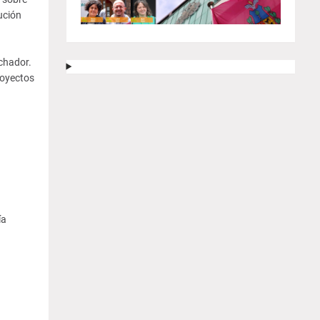
ución
uchador.
royectos
ía