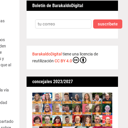
Boletín de BarakaldoDigital
nas
suscríbete
mos
eden
e
BarakaldoDigital
tiene una licencia de
s y
reutilización
CC BY 4.0
 que al
concejales 2023/2027
la vía
edad
apartado
 sobre