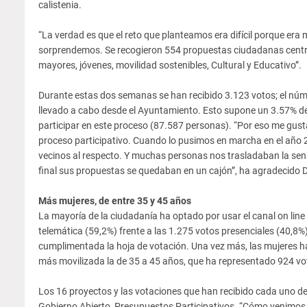
calistenia.
“La verdad es que el reto que planteamos era difícil porque era m
sorprendemos. Se recogieron 554 propuestas ciudadanas centra
mayores, jóvenes, movilidad sostenibles, Cultural y Educativo”.
Durante estas dos semanas se han recibido 3.123 votos; el núme
llevado a cabo desde el Ayuntamiento. Esto supone un 3.57% d
participar en este proceso (87.587 personas). “Por eso me gusta
proceso participativo. Cuando lo pusimos en marcha en el año 
vecinos al respecto. Y muchas personas nos trasladaban la sens
final sus propuestas se quedaban en un cajón”, ha agradecido 
Más mujeres, de entre 35 y 45 años
La mayoría de la ciudadanía ha optado por usar el canal on line 
telemática (59,2%) frente a las 1.275 votos presenciales (40,8
cumplimentada la hoja de votación. Una vez más, las mujeres ha
más movilizada la de 35 a 45 años, que ha representado 924 voto
Los 16 proyectos y las votaciones que han recibido cada uno d
Gobierno Abierto, Presupuestos Participativos. “Cómo venimos 