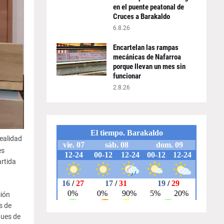
en el puente peatonal de
Cruces a Barakaldo
6.8.26
Encartelan las rampas
mecánicas de Nafarroa
porque llevan un mes sin
funcionar
2.8.26
realidad
es
rtida
ción
s de
ques de