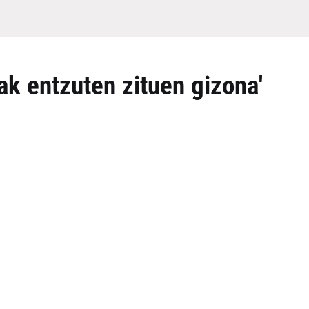
ak entzuten zituen gizona'