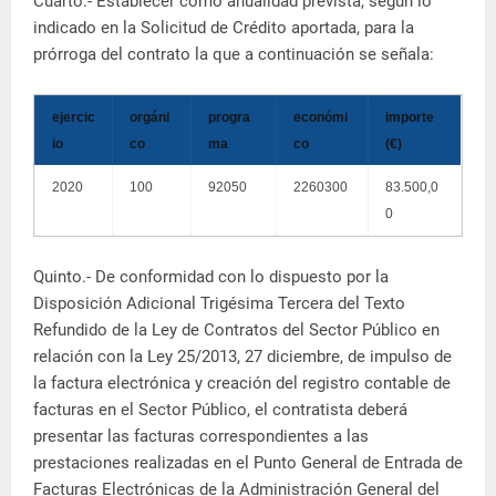
Cuarto.- Establecer como anualidad prevista, según lo
indicado en la Solicitud de Crédito aportada, para la
prórroga del contrato la que a continuación se señala:
ejercic
orgáni
progra
económi
importe
io
co
ma
co
(€)
2020
100
92050
2260300
83.500,0
0
Quinto.- De conformidad con lo dispuesto por la
Disposición Adicional Trigésima Tercera del Texto
Refundido de la Ley de Contratos del Sector Público en
relación con la Ley 25/2013, 27 diciembre, de impulso de
la factura electrónica y creación del registro contable de
facturas en el Sector Público, el contratista deberá
presentar las facturas correspondientes a las
prestaciones realizadas en el Punto General de Entrada de
Facturas Electrónicas de la Administración General del