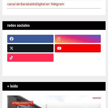
canal de BarakaldoDigital en Telegram
redes sociales
+ leído
APARCAMIENTO