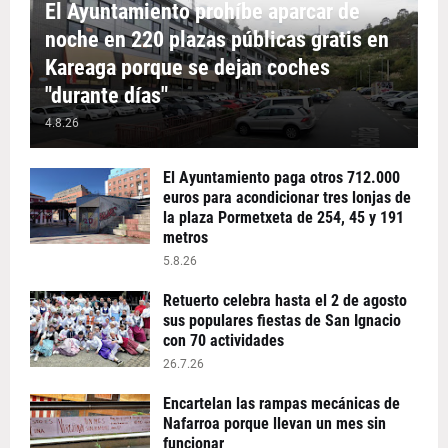
El Ayuntamiento prohíbe aparcar de
noche en 220 plazas públicas gratis en
Kareaga porque se dejan coches
"durante días"
4.8.26
El Ayuntamiento paga otros 712.000
euros para acondicionar tres lonjas de
la plaza Pormetxeta de 254, 45 y 191
metros
5.8.26
Retuerto celebra hasta el 2 de agosto
sus populares fiestas de San Ignacio
con 70 actividades
26.7.26
Encartelan las rampas mecánicas de
Nafarroa porque llevan un mes sin
funcionar