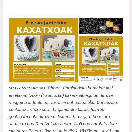
.
Oharra
. Barakaldoko berbalagunek
BARAKALDO, 28 MAY 2019
etxeko jantzizko (trapillozko) kaxatxoak egingo dituzte
mingaina astindu eta tarte on bat pasatzeko. Ohi bezala,
euskaraz arituko dira eta gainerako barakaldarrak
gonbidatu nahi dituzte eskulan interesgarri honetara.
Jarduera hau Gurutzetako Zentro Zibikoan antolatu dute
ekainaren 13 eta 20an (bi saio dira), 18:00etan. Javi Leon