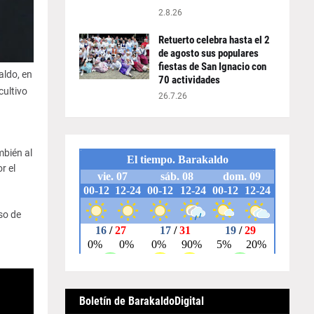
2.8.26
Retuerto celebra hasta el 2
de agosto sus populares
fiestas de San Ignacio con
aldo, en
70 actividades
cultivo
26.7.26
mbién al
r el
so de
Boletín de BarakaldoDigital