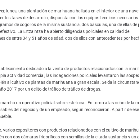
r, lunes, una plantación de marihuana hallada en el interior de una nave
erentes fases de desarrollo, dispuesta con los equipos técnicos necesarios
gramos de cogollos de la misma sustancia, dos básculas, una de ellas de 
efectivo. La Ertzaintza ha abierto diligencias policiales en calidad de
ones de entre 34 y 51 años de edad, dos de ellos con antecedentes por hec
stablecimiento dedicado a la venta de productos relacionados con la mar
ia actividad comercial, las indagaciones policiales levantaron las sospe
én al cultivo de plantas de marihuana a gran escala. Se da la circunstan
ño 2017 por un delito de tráfico de tráfico de drogas.
marcha un operativo policial sobre este local. En torno a las ocho de la 
sables del negocio y de un empleado, según reconocieron. A partir de ese
mueble.
, varios expositores con productos relacionados con el cultivo de marih
n con dos cámaras frigoríficas con semillas de la citada sustancia y un 