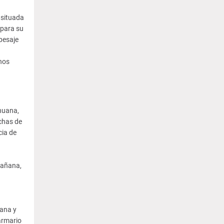
 situada
 para su
pesaje
hos
ihuana,
chas de
cia de
mañana,
uana y
armario