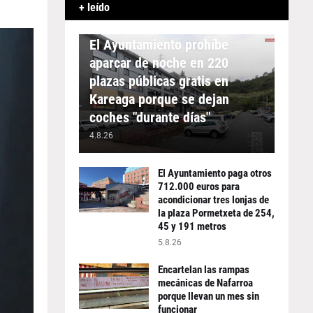
+ leído
APARCAMIENTO
El Ayuntamiento prohíbe
aparcar de noche en 220
plazas públicas gratis en
Kareaga porque se dejan
coches "durante días"
4.8.26
El Ayuntamiento paga otros
712.000 euros para
acondicionar tres lonjas de
la plaza Pormetxeta de 254,
45 y 191 metros
5.8.26
Encartelan las rampas
mecánicas de Nafarroa
porque llevan un mes sin
funcionar