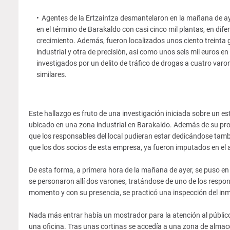
Agentes de la Ertzaintza desmantelaron en la mañana de aye
en el término de Barakaldo con casi cinco mil plantas, en dif
crecimiento. Además, fueron localizados unos ciento treinta 
industrial y otra de precisión, así como unos seis mil euros en 
investigados por un delito de tráfico de drogas a cuatro var
similares.
Este hallazgo es fruto de una investigación iniciada sobre un e
ubicado en una zona industrial en Barakaldo. Además de su prop
que los responsables del local pudieran estar dedicándose tambi
que los dos socios de esta empresa, ya fueron imputados en el a
De esta forma, a primera hora de la mañana de ayer, se puso en 
se personaron allí dos varones, tratándose de uno de los respon
momento y con su presencia, se practicó una inspección del in
Nada más entrar había un mostrador para la atención al público
una oficina. Tras unas cortinas se accedía a una zona de almacé