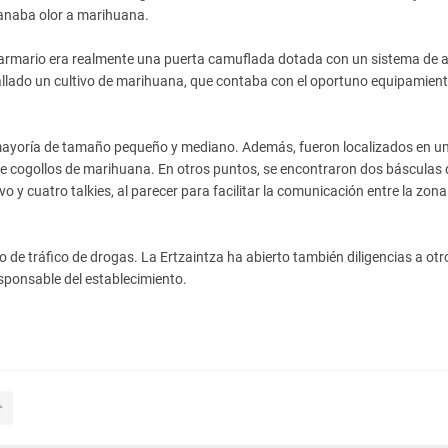
manaba olor a marihuana.
l armario era realmente una puerta camuflada dotada con un sistema de 
allado un cultivo de marihuana, que contaba con el oportuno equipamien
 mayoría de tamaño pequeño y mediano. Además, fueron localizados en u
 de cogollos de marihuana. En otros puntos, se encontraron dos básculas 
ivo y cuatro talkies, al parecer para facilitar la comunicación entre la zona
 de tráfico de drogas. La Ertzaintza ha abierto también diligencias a otr
sponsable del establecimiento.