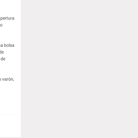
apertura
to
na bolsa
de
 de
o varón,