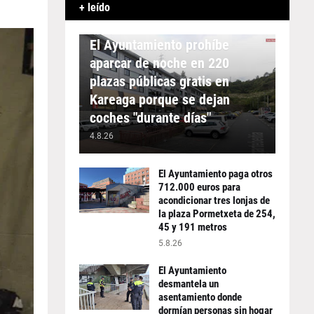
+ leído
APARCAMIENTO
El Ayuntamiento prohíbe
aparcar de noche en 220
plazas públicas gratis en
Kareaga porque se dejan
coches "durante días"
4.8.26
El Ayuntamiento paga otros
712.000 euros para
acondicionar tres lonjas de
la plaza Pormetxeta de 254,
45 y 191 metros
5.8.26
El Ayuntamiento
desmantela un
asentamiento donde
dormían personas sin hogar