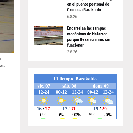
en el puente peatonal de
Cruces a Barakaldo
6.8.26
Encartelan las rampas
mecánicas de Nafarroa
porque llevan un mes sin
funcionar
2.8.26
a
era