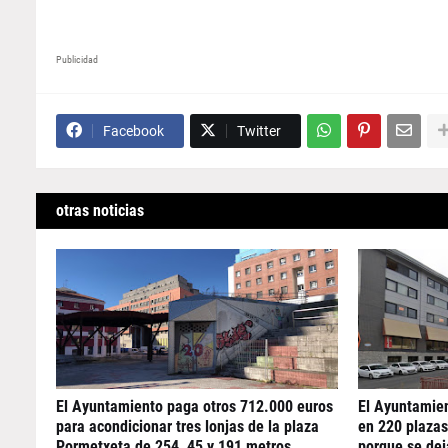
Publicidad
Facebook
Twitter
otras noticias
El Ayuntamiento paga otros 712.000 euros
El Ayuntamien
para acondicionar tres lonjas de la plaza
en 220 plazas
Pormetxeta de 254, 45 y 191 metros
porque se dej