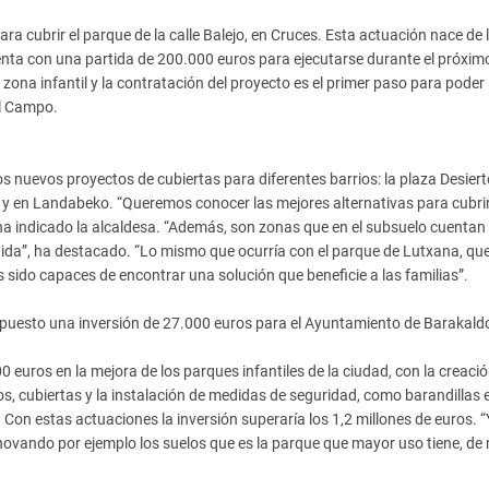
ra cubrir el parque de la calle Balejo, en Cruces. Esta actuación nace de 
nta con una partida de 200.000 euros para ejecutarse durante el próxim
zona infantil y la contratación del proyecto es el primer paso para poder
el Campo.
 nuevos proyectos de cubiertas para diferentes barrios: la plaza Desiert
s, y en Landabeko. “Queremos conocer las mejores alternativas para cubri
ha indicado la alcaldesa. “Además, son zonas que en el subsuelo cuentan
dida”, ha destacado. “Lo mismo que ocurría con el parque de Lutxana, qu
s sido capaces de encontrar una solución que beneficie a las familias”.
supuesto una inversión de 27.000 euros para el Ayuntamiento de Barakald
 euros en la mejora de los parques infantiles de la ciudad, con la creaci
, cubiertas y la instalación de medidas de seguridad, como barandillas e
 Con estas actuaciones la inversión superaría los 1,2 millones de euros. “
enovando por ejemplo los suelos que es la parque que mayor uso tiene, d