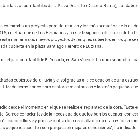
brir las zonas infantiles de la Plaza Desierto (Desertu-Berria), Landabek
to en marcha un proyecto para dotar a las y los más pequeños de la ciud
15, en el parque de Los Hermanos y a este le siguió en del barrio de La P
o esta mañana dos nuevos proyectos de parques cubiertos en los que se 
ada cubierta en la plaza Santiago Herrero de Lutxana.
ir el parque infantil de El Rosario, en San Vicente. La obra supondrá un
dos cubiertos de la lluvia y el sol gracias a la colocación de una estruc
á utilizada como banco para sentarse mientras las y los más pequeños ju
io desde el momento en el que se realice el replanteo de la obra. “Este e
nte. Somos conscientes de la necesidad de que los barrios cuenten con es
bién cuando llueve y por ese motivo hemos realizado un gran esfuerzo por
más pequeños cuenten con parques en mejores condiciones”, ha indicado 