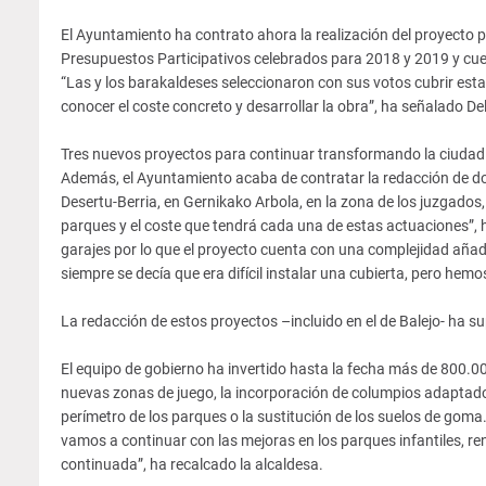
El Ayuntamiento ha contrato ahora la realización del proyecto pa
Presupuestos Participativos celebrados para 2018 y 2019 y cue
“Las y los barakaldeses seleccionaron con sus votos cubrir esta 
conocer el coste concreto y desarrollar la obra”, ha señalado D
Tres nuevos proyectos para continuar transformando la ciudad
Además, el Ayuntamiento acaba de contratar la redacción de dos
Desertu-Berria, en Gernikako Arbola, en la zona de los juzgado
parques y el coste que tendrá cada una de estas actuaciones”, 
garajes por lo que el proyecto cuenta con una complejidad aña
siempre se decía que era difícil instalar una cubierta, pero hemo
La redacción de estos proyectos –incluido en el de Balejo- ha 
El equipo de gobierno ha invertido hasta la fecha más de 800.000
nuevas zonas de juego, la incorporación de columpios adaptados
perímetro de los parques o la sustitución de los suelos de goma.
vamos a continuar con las mejoras en los parques infantiles, r
continuada”, ha recalcado la alcaldesa.