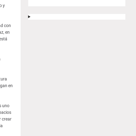
o y
ad con
az, en
está
a
tura
egan en
s uno
pacios
 crear
la