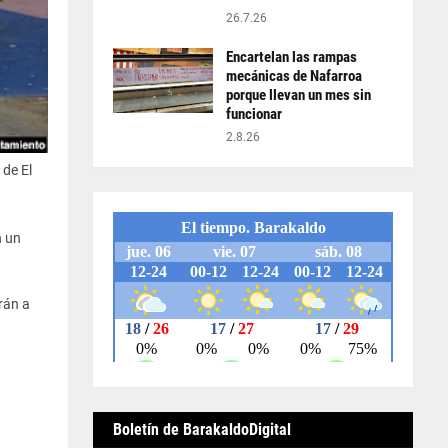
26.7.26
Encartelan las rampas
mecánicas de Nafarroa
porque llevan un mes sin
funcionar
2.8.26
 de El
n un
rán a
Boletín de BarakaldoDigital