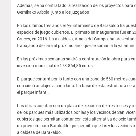
Además, se ha contratado la realización de los proyectos para cu
Gernikako Arbola, junto a los juzgados
En los últimos tres años el Ayuntamiento de Barakaldo ha pues
espacios de juego cubiertos. El primero en inaugurarse fue en 20
Cruces, en 2016. La alcaldesa, Amaia del Campo, ha presentad
trabajando de cara al próximo año, que se suman a la ya anunci
En las próximas semanas saldrá a contratación la obra para cubr
inversión municipal de 173.864,85 euros.
El parque contará por lo tanto con una zona de 560 metros cuadra
con cinco anclajes a cada lado. La base de esta estructura ser
el parque infantil.
Las obras cuentan con un plazo de ejecución de tres meses y med
de los parques más utilizados por las y los vecinos de San Vice
cubiertos que permitan contar con esta alternativa de ocio tam
un proyecto para Barakaldo que permita que las y los vecinos 
alcaldesa de Barakaldo.