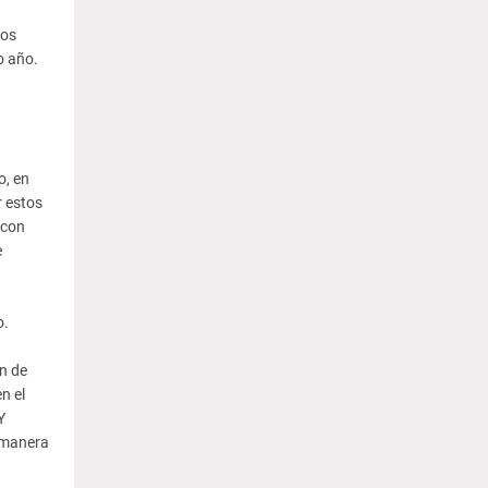
los
o año.
o, en
r estos
 con
e
o.
ón de
n el
Y
e manera