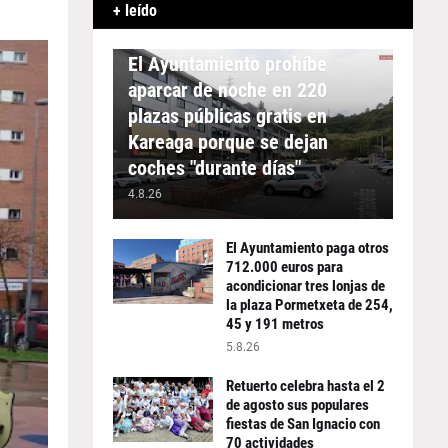
+ leído
APARCAMIENTO
El Ayuntamiento prohíbe
aparcar de noche en 220
plazas públicas gratis en
Kareaga porque se dejan
coches "durante días"
4.8.26
El Ayuntamiento paga otros
712.000 euros para
acondicionar tres lonjas de
la plaza Pormetxeta de 254,
45 y 191 metros
5.8.26
Retuerto celebra hasta el 2
de agosto sus populares
fiestas de San Ignacio con
70 actividades