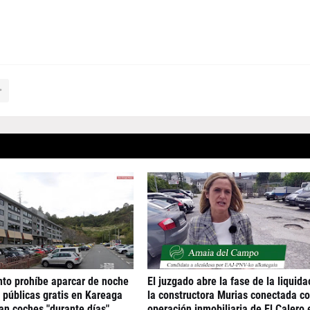
to prohíbe aparcar de noche
El juzgado abre la fase de la liquida
 públicas gratis en Kareaga
la constructora Murias conectada co
an coches "durante días"
operación inmobiliaria de El Calero 