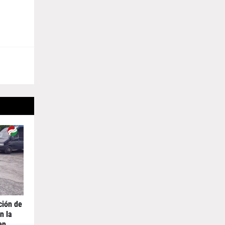
ción de
n la
en