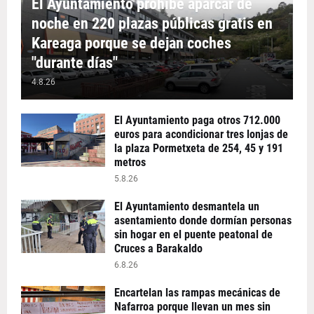
El Ayuntamiento prohíbe aparcar de
noche en 220 plazas públicas gratis en
Kareaga porque se dejan coches
"durante días"
4.8.26
El Ayuntamiento paga otros 712.000
euros para acondicionar tres lonjas de
la plaza Pormetxeta de 254, 45 y 191
metros
5.8.26
El Ayuntamiento desmantela un
asentamiento donde dormían personas
sin hogar en el puente peatonal de
Cruces a Barakaldo
6.8.26
Encartelan las rampas mecánicas de
Nafarroa porque llevan un mes sin