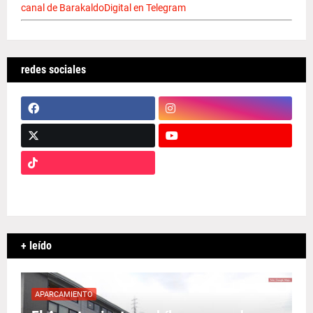
canal de BarakaldoDigital en Telegram
redes sociales
+ leído
APARCAMIENTO