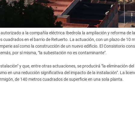
utorizado a la compañía eléctrica Ibedrola la ampliación y reforma de l
cuadrados en el barrio de Retuerto. La actuación, con un plazo de 10 
emperie así como la construcción de un nuevo edificio. El Consistorio con
demás, por sí misma, "la subestación no es contaminante".
instalación" y que, entre otras actuaciones, se producirá "la eliminación del
o en una reducción significativa del impacto de la instalación". La licen
rmigón, de 140 metros cuadrados de superficie en una sola planta.