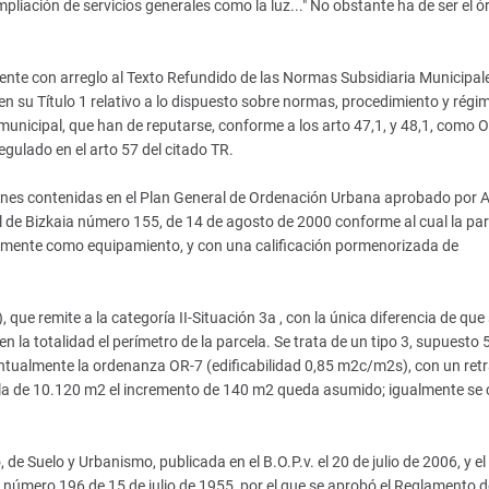
pliación de servicios generales como la luz..." No obstante ha de ser el 
te con arreglo al Texto Refundido de las Normas Subsidiaria Municipal
n su Título 1 relativo a lo dispuesto sobre normas, procedimiento y régi
a municipal, que han de reputarse, conforme a los arto 47,1, y 48,1, como 
gulado en el arto 57 del citado TR.
iones contenidas en el Plan General de Ordenación Urbana aprobado por 
al de Bizkaia número 155, de 14 de agosto de 2000 conforme al cual la par
almente como equipamiento, y con una calificación pormenorizada de
que remite a la categoría II-Situación 3a , con la única diferencia de que
 la totalidad el perímetro de la parcela. Se trata de un tipo 3, supuesto 5.
 puntualmente la ordenanza OR-7 (edificabilidad 0,85 m2c/m2s), con un re
ela de 10.120 m2 el incremento de 140 m2 queda asumido; igualmente se
de Suelo y Urbanismo, publicada en el B.O.P.v. el 20 de julio de 2006, y el
do número 196 de 15 de julio de 1955, por el que se aprobó el Reglamento d