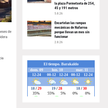
la plaza Pormetxeta de 254,
45 y 191 metros
5.8.26
Encartelan las rampas
a
mecánicas de Nafarroa
meses de
porque llevan un mes sin
funcionar
sidera
2.8.26
cia