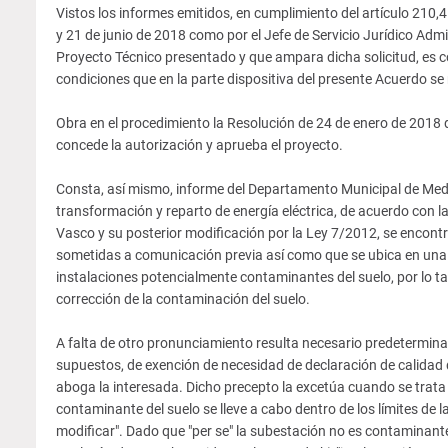
Vistos los informes emitidos, en cumplimiento del artículo 210,4
y 21 de junio de 2018 como por el Jefe de Servicio Jurídico Admini
Proyecto Técnico presentado y que ampara dicha solicitud, es c
condiciones que en la parte dispositiva del presente Acuerdo se
Obra en el procedimiento la Resolución de 24 de enero de 2018
concede la autorización y aprueba el proyecto.
Consta, así mismo, informe del Departamento Municipal de Medi
transformación y reparto de energía eléctrica, de acuerdo con l
Vasco y su posterior modificación por la Ley 7/2012, se encontra
sometidas a comunicación previa así como que se ubica en una
instalaciones potencialmente contaminantes del suelo, por lo tan
corrección de la contaminación del suelo.
A falta de otro pronunciamiento resulta necesario predeterminar 
supuestos, de exención de necesidad de declaración de calidad d
aboga la interesada. Dicho precepto la excetúa cuando se trata
contaminante del suelo se lleve a cabo dentro de los límites de 
modificar". Dado que "per se" la subestación no es contaminante