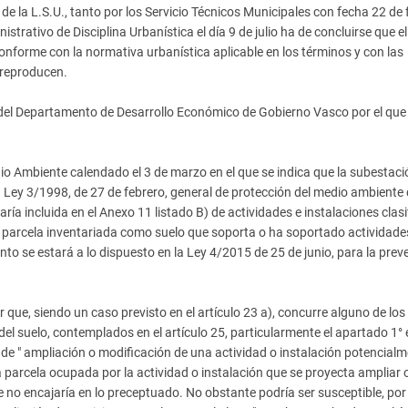
 de la L.S.U., tanto por los Servicio Técnicos Municipales con fecha 22 de 
strativo de Disciplina Urbanística el día 9 de julio ha de concluirse que el
onforme con la normativa urbanística aplicable en los términos y con las
 reproducen.
 del Departamento de Desarrollo Económico de Gobierno Vasco por el que
o Ambiente calendado el 3 de marzo en el que se indica que la subestaci
a Ley 3/1998, de 27 de febrero, general de protección del medio ambiente 
ría incluida en el Anexo 11 listado B) de actividades e instalaciones clas
 parcela inventariada como suelo que soporta o ha soportado actividade
to se estará a lo dispuesto en la Ley 4/2015 de 25 de junio, para la prev
que, siendo un caso previsto en el artículo 23 a), concurre alguno de los
el suelo, contemplados en el artículo 25, particularmente el apartado 1°
 de " ampliación o modificación de una actividad o instalación potencial
la parcela ocupada por la actividad o instalación que se proyecta ampliar 
 no encajaría en lo preceptuado. No obstante podría ser susceptible, por