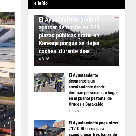
+ leído
APARCAMIENTO
El Ayuntamiento prohíbe
aparcar de noche en 220
plazas públicas gratis en
Kareaga porque se dejan
coches "durante días"
4.8.26
El Ayuntamiento
desmantela un
asentamiento donde
dormían personas sin hogar
en el puente peatonal de
Cruces a Barakaldo
6.8.26
El Ayuntamiento paga otros
712.000 euros para
acondicionar tres lonjas de