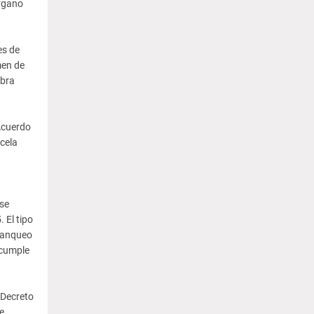
órgano
es de
men de
Obra
Acuerdo
cela
 se
 El tipo
tranqueo
 cumple
 Decreto
e