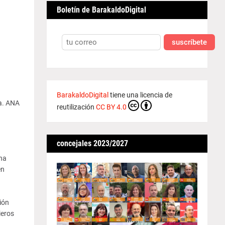
Boletín de BarakaldoDigital
suscríbete
BarakaldoDigital
tiene una licencia de
a. ANA
reutilización
CC BY 4.0
concejales 2023/2027
na
en
ión
ieros