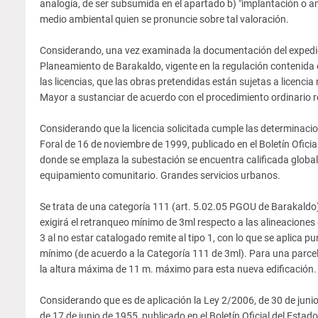
analogía, de ser subsumida en el apartado b) "implantación o am
medio ambiental quien se pronuncie sobre tal valoración.
Considerando, una vez examinada la documentación del expedien
Planeamiento de Barakaldo, vigente en la regulación contenida e
las licencias, que las obras pretendidas están sujetas a licenci
Mayor a sustanciar de acuerdo con el procedimiento ordinario re
Considerando que la licencia solicitada cumple las determinac
Foral de 16 de noviembre de 1999, publicado en el Boletín Ofici
donde se emplaza la subestación se encuentra calificada glob
equipamiento comunitario. Grandes servicios urbanos.
Se trata de una categoría 111 (art. 5.02.05 PGOU de Barakaldo), 
exigirá el retranqueo mínimo de 3ml respecto a las alineaciones en
3 al no estar catalogado remite al tipo 1, con lo que se aplica
mínimo (de acuerdo a la Categoría 111 de 3ml). Para una parc
la altura máxima de 11 m. máximo para esta nueva edificación.
Considerando que es de aplicación la Ley 2/2006, de 30 de junio, 
de 17 de junio de 1955, publicado en el Boletín Oficial del Esta