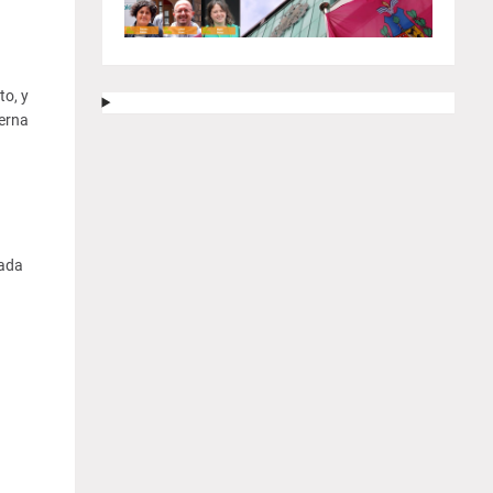
to, y
derna
ada