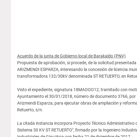
Acuerdo de la junta de Gobierno local de Barakaldo (PNV)
Propuesta de aprobación, si procede, de la solicitud presen
ARIZMENDI ESPARZA, interesando la concesión de licencia munic
transformadora 132/30kV denominada ST RETUERTO, en Retuer
Visto el expediente, signatura 18MAOOO12, tramitado con motivo 
Ayuntamiento el 30/01/2018, número de documento 3766, por
Arizmendi Esparza, para ejecutar obras de ampliación y ref
Retuerto, s/n.
La citada instancia incorpora Proyecto Técnico Administrativ
Sistema 30 KV ST RETUERTO", firmado por la Ingeniero Industrial
Industriales de Gipuzkoa con fecha 21 de diciembre de 2017.