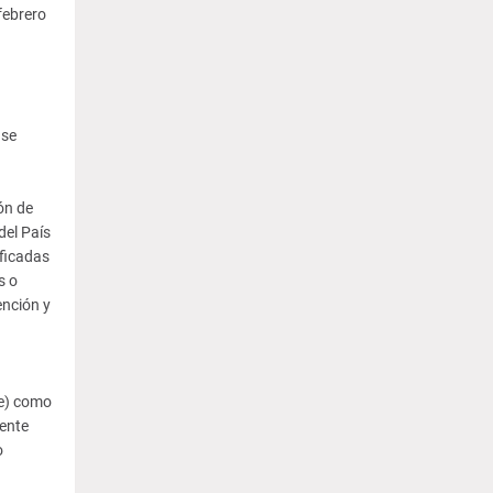
febrero
 se
ón de
del País
ificadas
s o
ención y
 e) como
mente
o