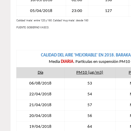
10/05/2018
02:00
138
05/04/2018
23:00
127
Calidad 'mala': entre 120 y 160. Calidad 'muy mala': desde 160
FUENTE: GOBIERNO VASCO.
CALIDAD DEL AIRE 'MEJORABLE' EN 2018. BARAK
Media
DIARIA
. Partículas en suspensión PM10
Día
PM10 (µg/m3)
P
06/08/2018
53
22/04/2018
54
21/04/2018
57
20/04/2018
56
19/04/2018
64