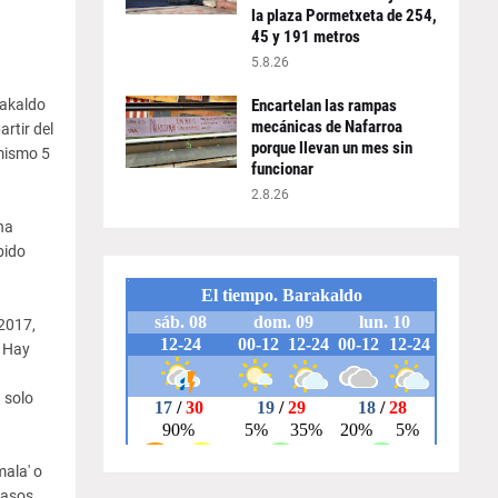
la plaza Pormetxeta de 254,
45 y 191 metros
5.8.26
rakaldo
Encartelan las rampas
mecánicas de Nafarroa
rtir del
porque llevan un mes sin
 mismo 5
funcionar
2.8.26
na
bido
 2017,
. Hay
 solo
ala' o
casos