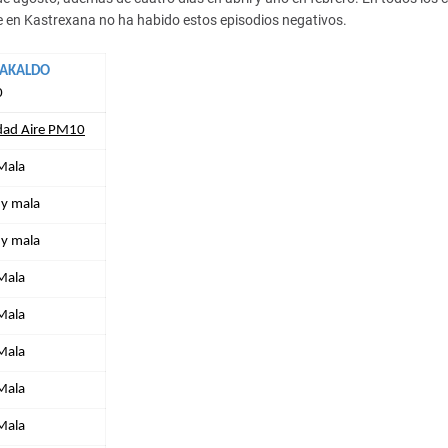
e en Kastrexana no ha habido estos episodios negativos.
ARAKALDO
0
idad Aire PM10
Mala
y mala
y mala
Mala
Mala
Mala
Mala
Mala