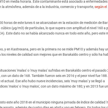
 PM10 en media horaria. Este contaminante está asociado a enfermedades
 la atmósfera, además de a la industria, comercio y transporte,
según el
9.00 horas de este lunes 6 se alcanzaban en la estación de medición de Ba
cúbico (µg/m3) de partículas, lo que supera con amplitud el nivel 160 a pa
(ICA). Este dato no se había alcanzado nunca en todo este año, pero este
ano, y en Kastrexana, pero en la primera no se mide PM10 y además hay u
 los niveles de calidad son mejores que en Barakaldo centro y sólo ha ha
situaciones 'malas' o 'muy malas' sufridas en Barakaldo centro el pasado
, con un dato de 168. También fueron seis en 2016 y el peor nivel fue 188
l actual. Ese año hubo nueve incidencias, seis 'muy malas' y se llegó a
dices 'malos' o 'muy malos', con un dato máximo de 180; y en 2013 fue un
to este año 2018 en el municipio ninguna jornada de índice de calidad 'm
de agosto, además de cuatro días en abril y uno en febrero. En todos los 