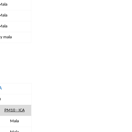
Mala
Mala
Mala
y mala
A
0
PM10 - ICA
Mala