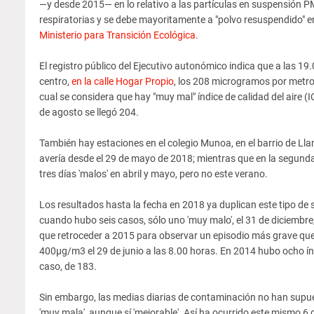
—y desde 2015— en lo relativo a las partículas en suspensión
respiratorias y se debe mayoritamente a "polvo resuspendido" en
Ministerio para Transición Ecológica
.
El registro público del Ejecutivo autonómico indica que a las 1
centro,
en la calle Hogar Propio
, los 208 microgramos por metro 
cual se considera que hay "muy mal" índice de calidad del aire 
de agosto se llegó 204.
También hay estaciones en el colegio Munoa, en el barrio de Ll
avería desde el 29 de mayo de 2018; mientras que en la segunda
tres días 'malos' en abril y mayo, pero no este verano.
Los resultados hasta la fecha en 2018 ya duplican este tipo de 
cuando hubo seis casos, sólo uno 'muy malo', el 31 de diciembre
que retroceder a 2015 para observar un episodio más grave que e
400µg/m3 el 29 de junio a las 8.00 horas. En 2014 hubo ocho ín
caso, de 183.
Sin embargo, las medias diarias de contaminación no han supues
'muy mala', aunque sí 'mejorable'. Así ha ocurrido este mismo 6 