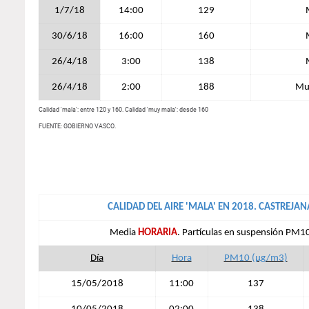
1/7/18
14:00
129
30/6/18
16:00
160
26/4/18
3:00
138
26/4/18
2:00
188
Mu
Calidad 'mala': entre 120 y 160. Calidad 'muy mala': desde 160
FUENTE: GOBIERNO VASCO.
CALIDAD DEL AIRE 'MALA' EN 2018. CASTREJAN
Media
HORARIA
. Partículas en suspensión PM1
Día
Hora
PM10 (µg/m3)
15/05/2018
11:00
137