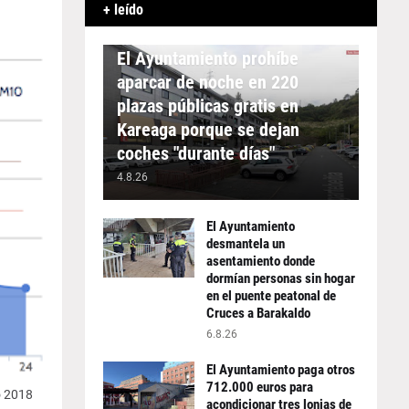
+ leído
APARCAMIENTO
El Ayuntamiento prohíbe
aparcar de noche en 220
plazas públicas gratis en
Kareaga porque se dejan
coches "durante días"
4.8.26
El Ayuntamiento
desmantela un
asentamiento donde
dormían personas sin hogar
en el puente peatonal de
Cruces a Barakaldo
6.8.26
El Ayuntamiento paga otros
712.000 euros para
o 2018
acondicionar tres lonjas de