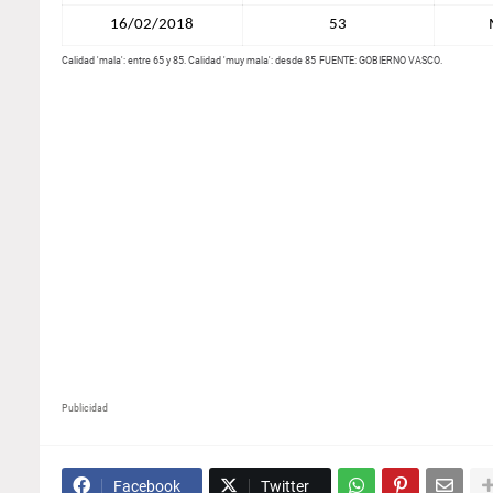
16/02/2018
53
Calidad 'mala': entre 65 y 85. Calidad 'muy mala': desde 85
FUENTE: GOBIERNO VASCO.
Publicidad
Facebook
Twitter