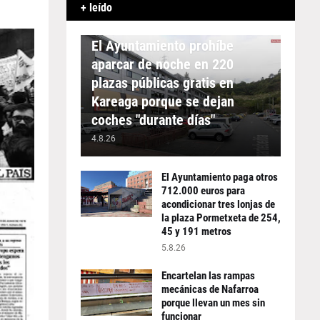
+ leído
APARCAMIENTO
El Ayuntamiento prohíbe
aparcar de noche en 220
plazas públicas gratis en
Kareaga porque se dejan
coches "durante días"
4.8.26
El Ayuntamiento paga otros
712.000 euros para
acondicionar tres lonjas de
la plaza Pormetxeta de 254,
45 y 191 metros
5.8.26
Encartelan las rampas
mecánicas de Nafarroa
porque llevan un mes sin
funcionar