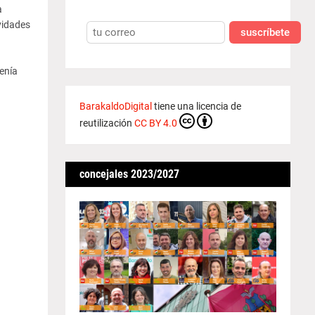
a
vidades
suscríbete
enía
BarakaldoDigital
tiene una licencia de
reutilización
CC BY 4.0
concejales 2023/2027