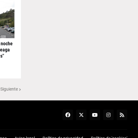
 noche
reaga
s"
 Siguiente