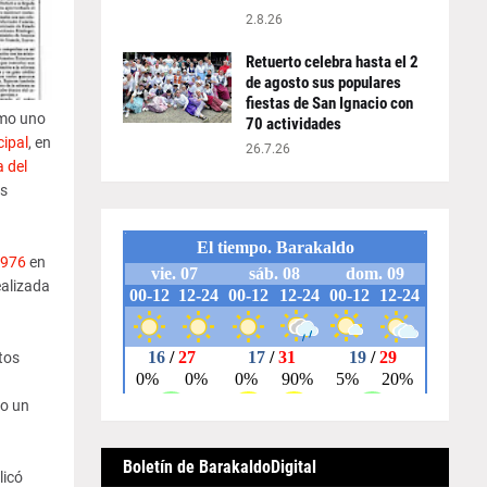
2.8.26
Retuerto celebra hasta el 2
de agosto sus populares
fiestas de San Ignacio con
omo uno
70 actividades
cipal
, en
26.7.26
a del
es
1976
en
alizada
tos
mo un
Boletín de BarakaldoDigital
licó