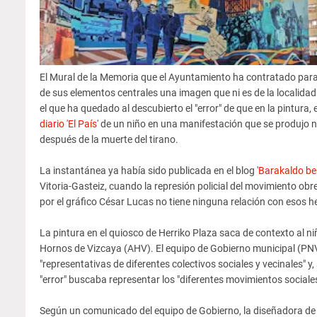
El Mural de la Memoria que el Ayuntamiento ha contratado para 
de sus elementos centrales una imagen que ni es de la localidad
el que ha quedado al descubierto el "error" de que en la pintura,
diario 'El País
' de un niño en una manifestación que se produjo n
después de la muerte del tirano.
La instantánea ya había sido publicada en el blog '
Barakaldo ber
Vitoria-Gasteiz, cuando la represión policial del movimiento obr
por el gráfico César Lucas no tiene ninguna relación con esos h
La pintura en el quiosco de Herriko Plaza saca de contexto al n
Hornos de Vizcaya (AHV). El equipo de Gobierno municipal (PN
"representativas de diferentes colectivos sociales y vecinales"
"error" buscaba representar los "diferentes movimientos sociale
Según un comunicado del equipo de Gobierno, la diseñadora de l