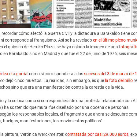
recordar cómo afectó la Guerra Civil y la dictadura a Barakaldo tiene c
 ni corresponde al franquismo. Así se ha revelado
en el último pleno muni
 en el quiosco de Herriko Plaza, se haya colado la imagen de una f
otografí
o en Barakaldo sino en Madrid y que fue el 22 de junio de 1976, seis mes
dea eta gorria
' como si correspondiera a los
sucesos del 3 de marzo de 
ero dejó cinco muertos. La realidad, sin embargo, es que
la foto del niño
re
echos sino que era una manifestación contra la carestía de la vida.
iño y lo coloca como si correspondiera de una protesta relacionada con Al
V) ha sostenido que mural fue diseñado por una docena de personas
 y, según los responsables locales, el fragmento que ahora se descubre co
s, huelgas, manifestaciones, los movimientos políticos".
a pintura, Verónica Werckmeister, c
ontratada por casi 29.000 euros
, exp