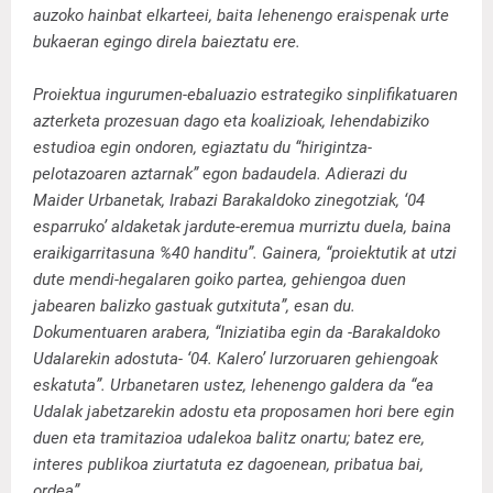
auzoko hainbat elkarteei, baita lehenengo eraispenak urte
bukaeran egingo direla baieztatu ere.
Proiektua ingurumen-ebaluazio estrategiko sinplifikatuaren
azterketa prozesuan dago eta koalizioak, lehendabiziko
estudioa egin ondoren, egiaztatu du “hirigintza-
pelotazoaren aztarnak” egon badaudela. Adierazi du
Maider Urbanetak, Irabazi Barakaldoko zinegotziak, ‘04
esparruko’ aldaketak jardute-eremua murriztu duela, baina
eraikigarritasuna %40 handitu”. Gainera, “proiektutik at utzi
dute mendi-hegalaren goiko partea, gehiengoa duen
jabearen balizko gastuak gutxituta”, esan du.
Dokumentuaren arabera, “Iniziatiba egin da -Barakaldoko
Udalarekin adostuta- ‘04. Kalero’ lurzoruaren gehiengoak
eskatuta”. Urbanetaren ustez, lehenengo galdera da “ea
Udalak jabetzarekin adostu eta proposamen hori bere egin
duen eta tramitazioa udalekoa balitz onartu; batez ere,
interes publikoa ziurtatuta ez dagoenean, pribatua bai,
ordea”.