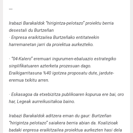
---
Irabazi Barakaldok “hirigintza-pelotazo” proiektu berria
desestali du Burtzeñan
· Enpresa eraikitzailea Burtzeñako entitateekin
harremanetan jarri da proiektua aurkezteko.
· “04-Kalero” eremuari ingurumen-ebaluazio estrategiko
sinplifikatuaren azterketa prozesuan dago.
Eraikigarritasuna %40 igotzea proposatu dute, jardute-
eremua txikitu arren.
· Eskasagoa da etxebizitza publikoaren kopurua ere bai, oro
har, Legeak aurreikusitakoa baino.
Irabazi Barakaldok aditzera eman du gaur: Burtzeñan
“hirigintza pelotazo” saiakera berria abian da. Koalizioak
badaki enpresa eraikitzailea proiektua aurkezten hasi dela