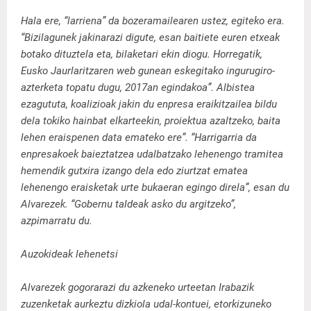
Hala ere, “larriena” da bozeramailearen ustez, egiteko era.
“Bizilagunek jakinarazi digute, esan baitiete euren etxeak
botako dituztela eta, bilaketari ekin diogu. Horregatik,
Eusko Jaurlaritzaren web gunean eskegitako ingurugiro-
azterketa topatu dugu, 2017an egindakoa”. Albistea
ezagututa, koalizioak jakin du enpresa eraikitzailea bildu
dela tokiko hainbat elkarteekin, proiektua azaltzeko, baita
lehen eraispenen data emateko ere”. “Harrigarria da
enpresakoek baieztatzea udalbatzako lehenengo tramitea
hemendik gutxira izango dela edo ziurtzat ematea
lehenengo eraisketak urte bukaeran egingo direla”, esan du
Alvarezek. “Gobernu taldeak asko du argitzeko”,
azpimarratu du.
Auzokideak lehenetsi
Alvarezek gogorarazi du azkeneko urteetan Irabazik
zuzenketak aurkeztu dizkiola udal-kontuei, etorkizuneko