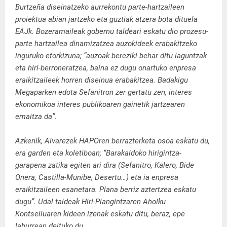
Burtzeña diseinatzeko aurrekontu parte-hartzaileen
proiektua abian jartzeko eta guztiak atzera bota dituela
EAJk. Bozeramaileak gobernu taldeari eskatu dio prozesu-
parte hartzailea dinamizatzea auzokideek erabakitzeko
inguruko etorkizuna; “auzoak bereziki behar ditu laguntzak
eta hiri-berroneratzea, baina ez dugu onartuko enpresa
eraikitzaileek horren diseinua erabakitzea. Badakigu
Megaparken edota Sefanitron zer gertatu zen, interes
ekonomikoa interes publikoaren gainetik jartzearen
emaitza da”.
Azkenik, Alvarezek HAPOren berrazterketa osoa eskatu du,
era garden eta koletiboan; “Barakaldoko hirigintza-
garapena zatika egiten ari dira (Sefanitro, Kalero, Bide
Onera, Castilla-Munibe, Desertu…) eta ia enpresa
eraikitzaileen esanetara. Plana berriz aztertzea eskatu
dugu”. Udal taldeak Hiri-Plangintzaren Aholku
Kontseiluaren kideen izenak eskatu ditu, beraz, epe
laburrean deituko du.