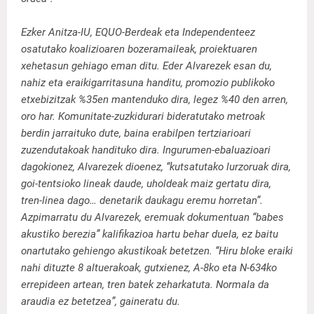
Ezker Anitza-IU, EQUO-Berdeak eta Independenteez
osatutako koalizioaren bozeramaileak, proiektuaren
xehetasun gehiago eman ditu. Eder Alvarezek esan du,
nahiz eta eraikigarritasuna handitu, promozio publikoko
etxebizitzak %35en mantenduko dira, legez %40 den arren,
oro har. Komunitate-zuzkidurari bideratutako metroak
berdin jarraituko dute, baina erabilpen tertziarioari
zuzendutakoak handituko dira. Ingurumen-ebaluazioari
dagokionez, Alvarezek dioenez, “kutsatutako lurzoruak dira,
goi-tentsioko lineak daude, uholdeak maiz gertatu dira,
tren-linea dago… denetarik daukagu eremu horretan”.
Azpimarratu du Alvarezek, eremuak dokumentuan “babes
akustiko berezia” kalifikazioa hartu behar duela, ez baitu
onartutako gehiengo akustikoak betetzen. “Hiru bloke eraiki
nahi dituzte 8 altuerakoak, gutxienez, A-8ko eta N-634ko
errepideen artean, tren batek zeharkatuta. Normala da
araudia ez betetzea”, gaineratu du.