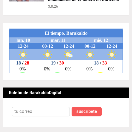
3.8.26
Boletín de BarakaldoDigital
suscríbete