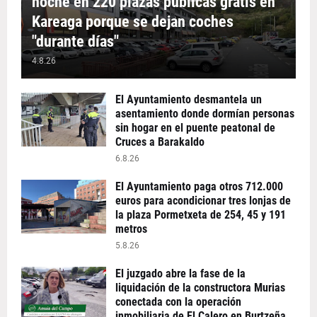
noche en 220 plazas públicas gratis en
Kareaga porque se dejan coches
"durante días"
4.8.26
El Ayuntamiento desmantela un
asentamiento donde dormían personas
sin hogar en el puente peatonal de
Cruces a Barakaldo
6.8.26
El Ayuntamiento paga otros 712.000
euros para acondicionar tres lonjas de
la plaza Pormetxeta de 254, 45 y 191
metros
5.8.26
El juzgado abre la fase de la
liquidación de la constructora Murias
conectada con la operación
inmobiliaria de El Calero en Burtzeña