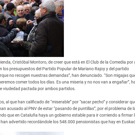
ienda, Cristóbal Montoro, de creer que está en El Club de la Comedia por 
n los presupuestos del Partido Popular de Mariano Rajoy y del partido
orque no recogen nuestras demandas”, han denunciado. “Son migajas qu
eremos comer todos los días. Es una miseria y no nos van a engañar”, h
 de viudedad pactada por ambos partidos.
s, al que han calificado de “miserable” por “sacar pecho” y considerar qu
an acusado al PNV de estar “pasando de puntillas”, por el problema de l
ndo que en Cataluña haya un gobierno estable para ir corriendo a firmar 
e han advertido recordándole los 548.000 pensionistas que hay en Euskad