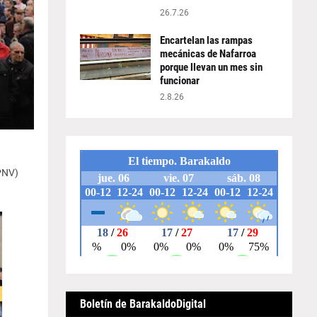
26.7.26
Encartelan las rampas
mecánicas de Nafarroa
porque llevan un mes sin
funcionar
2.8.26
(PNV)
Boletín de BarakaldoDigital