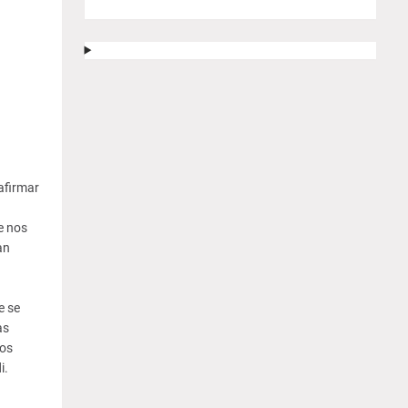
afirmar
e nos
an
e se
as
los
i.