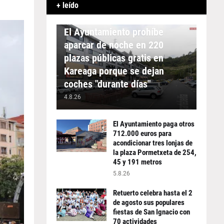
+ leído
APARCAMIENTO
El Ayuntamiento prohíbe
aparcar de noche en 220
plazas públicas gratis en
Kareaga porque se dejan
coches "durante días"
4.8.26
El Ayuntamiento paga otros
712.000 euros para
acondicionar tres lonjas de
la plaza Pormetxeta de 254,
45 y 191 metros
5.8.26
Retuerto celebra hasta el 2
de agosto sus populares
fiestas de San Ignacio con
70 actividades