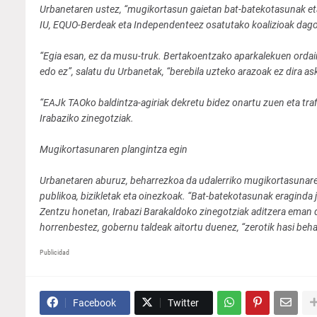
Urbanetaren ustez, “mugikortasun gaietan bat-batekotasunak eta 
IU, EQUO-Berdeak eta Independenteez osatutako koalizioak dago
“Egia esan, ez da musu-truk. Bertakoentzako aparkalekuen ordai
edo ez”, salatu du Urbanetak, “berebila uzteko arazoak ez dira a
“EAJk TAOko baldintza-agiriak dekretu bidez onartu zuen eta traf
Irabaziko zinegotziak.
Mugikortasunaren plangintza egin
Urbanetaren aburuz, beharrezkoa da udalerriko mugikortasunaren 
publikoa, bizikletak eta oinezkoak. “Bat-batekotasunak eraginda j
Zentzu honetan, Irabazi Barakaldoko zinegotziak aditzera eman 
horrenbestez, gobernu taldeak aitortu duenez, “zerotik hasi beha
Publicidad
Facebook
Twitter