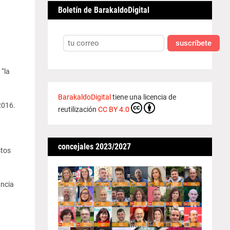
Boletín de BarakaldoDigital
suscríbete
“la
BarakaldoDigital
tiene una licencia de
2016.
reutilización
CC BY 4.0
concejales 2023/2027
stos
uncia