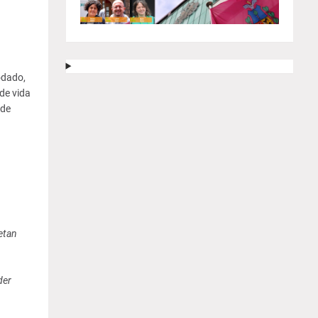
odado,
de vida
 de
etan
der