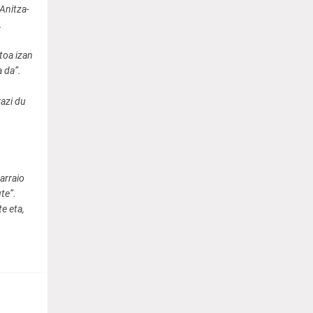
Anitza-
.
toa izan
 da”.
azi du
arraio
te”.
e eta,