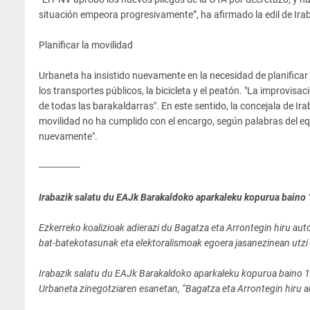
situación empeora progresivamente”, ha afirmado la edil de Irab
Planificar la movilidad
Urbaneta ha insistido nuevamente en la necesidad de planificar l
los transportes públicos, la bicicleta y el peatón. "La improvis
de todas las barakaldarras". En este sentido, la concejala de I
movilidad no ha cumplido con el encargo, según palabras del e
nuevamente".
---------------
Irabazik salatu du EAJk Barakaldoko aparkaleku kopurua baino 1
Ezkerreko koalizioak adierazi du Bagatza eta Arrontegin hiru au
bat-batekotasunak eta elektoralismoak egoera jasanezinean utzi 
Irabazik salatu du EAJk Barakaldoko aparkaleku kopurua baino 1
Urbaneta zinegotziaren esanetan, “Bagatza eta Arrontegin hiru 