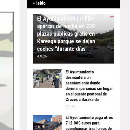
+ leído
APARCAMIENTO
El Ayuntamiento prohíbe
aparcar de noche en 220
plazas públicas gratis en
Kareaga porque se dejan
coches "durante días"
4.8.26
El Ayuntamiento
desmantela un
asentamiento donde
dormían personas sin hogar
en el puente peatonal de
Cruces a Barakaldo
6.8.26
El Ayuntamiento paga otros
712.000 euros para
acondicionar tres lonjas de