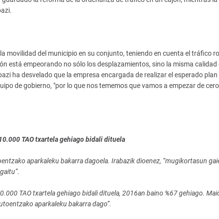
azi.
a movilidad del municipio en su conjunto, teniendo en cuenta el tráfico r
ación está empeorando no sólo los desplazamientos, sino la misma calidad 
rabazi ha desvelado que la empresa encargada de realizar el esperado plan
quipo de gobierno, "por lo que nos tememos que vamos a empezar de cero
0.000 TAO txartela gehiago bidali dituela
toentzako aparkaleku bakarra dagoela. Irabazik dioenez, “mugikortasun gai
gaitu”.
0.000 TAO txartela gehiago bidali dituela, 2016an baino %67 gehiago. Mai
autoentzako aparkaleku bakarra dago”.