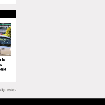
r la
os
drid
 Siguiente