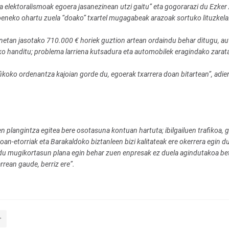
elektoralismoak egoera jasanezinean utzi gaitu” eta gogorarazi du Ezker 
eneko ohartu zuela “doako” txartel mugagabeak arazoak sortuko lituzkela
netan jasotako 710.000 € horiek guztion artean ordaindu behar ditugu, au
sko handitu; problema larriena kutsadura eta automobilek eragindako zarata
ikoko ordenantza kajoian gorde du, egoerak txarrera doan bitartean”, adier
plangintza egitea bere osotasuna kontuan hartuta; ibilgailuen trafikoa, g
oan-etorriak eta Barakaldoko biztanleen bizi kalitateak ere okerrera egin du
du mugikortasun plana egin behar zuen enpresak ez duela agindutakoa bet
rrean gaude, berriz ere”.