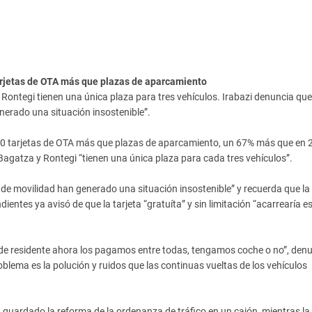
arjetas de OTA más que plazas de aparcamiento
ontegi tienen una única plaza para tres vehículos. Irabazi denuncia que 
nerado una situación insostenible”.
0 tarjetas de OTA más que plazas de aparcamiento, un 67% más que en 
gatza y Rontegi “tienen una única plaza para cada tres vehículos”.
 de movilidad han generado una situación insostenible” y recuerda que la
ntes ya avisó de que la tarjeta “gratuíta” y sin limitación “acarrearía e
 de residente ahora los pagamos entre todas, tengamos coche o no”, den
blema es la polución y ruidos que las continuas vueltas de los vehículos
 guardado la reforma de la ordenanza de tráfico en un cajón, mientras la