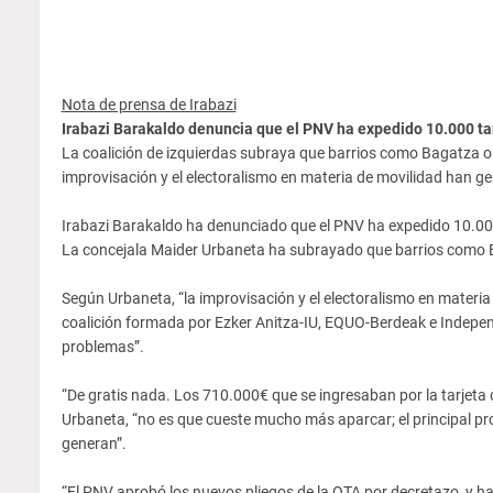
Nota de prensa de Irabazi
Irabazi Barakaldo denuncia que el PNV ha expedido 10.000 t
La coalición de izquierdas subraya que barrios como Bagatza o R
improvisación y el electoralismo en materia de movilidad han ge
Irabazi Barakaldo ha denunciado que el PNV ha expedido 10.00
La concejala Maider Urbaneta ha subrayado que barrios como Ba
Según Urbaneta, “la improvisación y el electoralismo en materia
coalición formada por Ezker Anitza-IU, EQUO-Berdeak e Independie
problemas”.
“De gratis nada. Los 710.000€ que se ingresaban por la tarjeta
Urbaneta, “no es que cueste mucho más aparcar; el principal pro
generan”.
“El PNV aprobó los nuevos pliegos de la OTA por decretazo, y ha