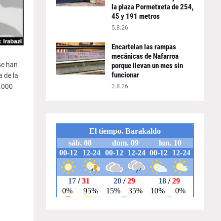
la plaza Pormetxeta de 254,
45 y 191 metros
5.8.26
Encartelan las rampas
mecánicas de Nafarroa
se han
porque llevan un mes sin
funcionar
 de la
0.000
2.8.26