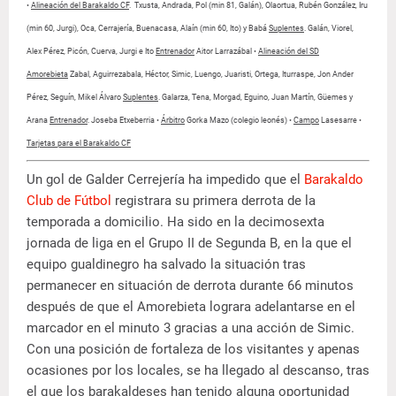
•
Alineación del Barakaldo CF
.
Txusta, Andrada, Pol (min 81, Galán), Olaortua, Rubén González, Iru
(min 60, Jurgi), Oca, Cerrajería, Buenacasa, Alaín (min 60, Ito) y Babá
Suplentes
. Galán, Viorel,
Alex Pérez, Picón, Cuerva, Jurgi e Ito
Entrenador
Aitor Larrazábal •
Alineación del SD
Amorebieta
Zabal, Aguirrezabala, Héctor, Simic, Luengo, Juaristi, Ortega, Iturraspe, Jon Ander
Pérez, Seguín, Mikel Álvaro
Suplentes
. Galarza, Tena, Morgad, Eguino, Juan Martín, Güemes y
Arana
Entrenador
. Joseba Etxeberria •
Árbitro
Gorka Mazo (colegio leonés) •
Campo
Lasesarre •
Tarjetas para el Barakaldo CF
Un gol de Galder Cerrejería ha impedido que el
Barakaldo
Club de Fútbol
registrara su primera derrota de la
temporada a domicilio. Ha sido en la decimosexta
jornada de liga en el Grupo II de Segunda B, en la que el
equipo gualdinegro ha salvado la situación tras
permanecer en situación de derrota durante 66 minutos
después de que el Amorebieta lograra adelantarse en el
marcador en el minuto 3 gracias a una acción de Simic.
Con una posición de fortaleza de los visitantes y apenas
ocasiones por los locales, se ha llegado al descanso, tras
el que los barakaldeses han tenido alguna oportunidad