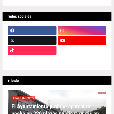
redes sociales
+ leído
APARCAMIENTO
El Ayuntamiento prohíbe aparcar de
noche en 220 plazas públicas gratis en