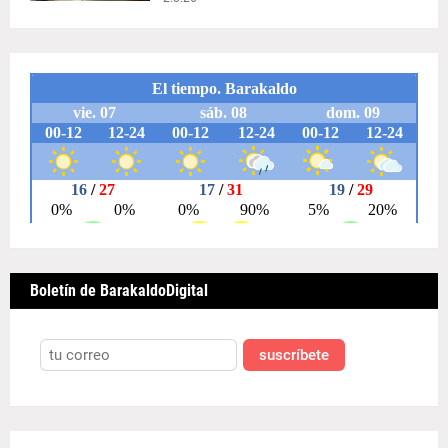
Boletín de BarakaldoDigital
suscríbete