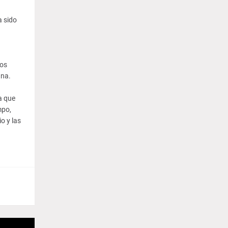
a sido
los
ana.
a que
mpo,
o y las