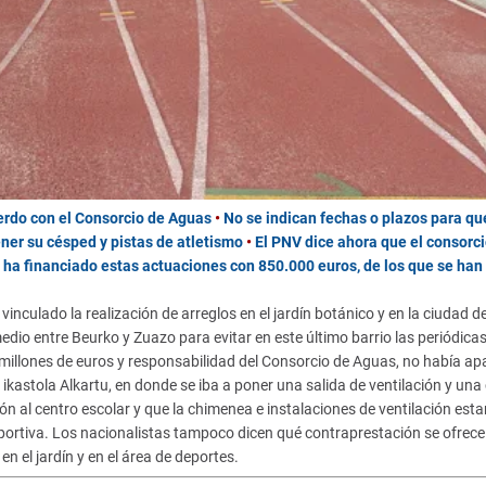
uerdo con el Consorcio de Aguas
•
No se indican fechas o plazos para qu
ener su césped y pistas de atletismo
•
El PNV dice ahora que el consorci
a ha financiado estas actuaciones con
850.000 euros, de los que se han
inculado la realización de arreglos en el jardín botánico y en la ciudad d
edio entre Beurko y Zuazo para evitar en este último barrio las periódica
8 millones de euros y responsabilidad del Consorcio de Aguas, no había ap
 ikastola Alkartu, en donde se iba a poner una salida de ventilación y una
 al centro escolar y que la chimenea e instalaciones de ventilación esta
deportiva. Los nacionalistas tampoco dicen qué contraprestación se ofrece
 el jardín y en el área de deportes.