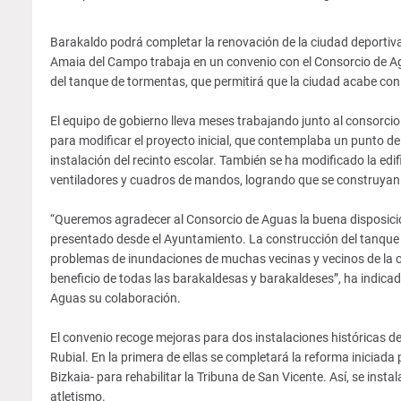
Barakaldo podrá completar la renovación de la ciudad deportiva 
Amaia del Campo trabaja en un convenio con el Consorcio de A
del tanque de tormentas, que permitirá que la ciudad acabe con
El equipo de gobierno lleva meses trabajando junto al consorcio
para modificar el proyecto inicial, que contemplaba un punto de 
instalación del recinto escolar. También se ha modificado la edi
ventiladores y cuadros de mandos, logrando que se construya
“Queremos agradecer al Consorcio de Aguas la buena disposición
presentado desde el Ayuntamiento. La construcción del tanque d
problemas de inundaciones de muchas vecinas y vecinos de la c
beneficio de todas las barakaldesas y barakaldeses”, ha indic
Aguas su colaboración.
El convenio recoge mejoras para dos instalaciones históricas de
Rubial. En la primera de ellas se completará la reforma iniciad
Bizkaia- para rehabilitar la Tribuna de San Vicente. Así, se ins
atletismo.