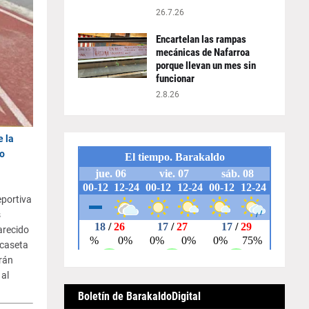
26.7.26
Encartelan las rampas
mecánicas de Nafarroa
porque llevan un mes sin
funcionar
2.8.26
e la
o
eportiva
s
arecido
 caseta
rán
 al
Boletín de BarakaldoDigital