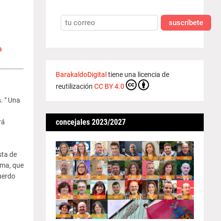
suscríbete
a
BarakaldoDigital
tiene una licencia de
reutilización
CC BY 4.0
. " Una
concejales 2023/2027
rá
sta de
rma, que
cuerdo