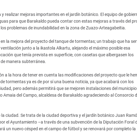
y realizar mejoras importantes en el jardín botánico. El equipo de gobier
guas para que Barakaldo pueda contar con estas mejoras a través del pr
 los problemas de inundabilidad en la zona de Zuazo-Arteagabeitia.
 en la mejora del proyecto del tanque de tormentas; un trabajo que ha ser
ventilación junto a la ikastola Alkartu, alejando el máximo posible esa
ficación que tenía prevista en superficie, con casetas que albergasen los
n de manera subterránea.
 a la hora de tener en cuenta las modificaciones del proyecto que le h
e tormentas ya es de por sí una buena noticia, ya que acabará con los
iudad, pero además permitirá que se mejoren instalaciones del municipio
ado Amaia del Campo, alcaldesa de Barakaldo agradeciendo al Consorcio 
 la ciudad. Se trata de la ciudad deportiva y el jardín botánico Juan Ram
a por el Ayuntamiento –a través de una subvención de la Diputación Foral 
talará un nuevo césped en el campo de fútbol y se renovará por completo la 