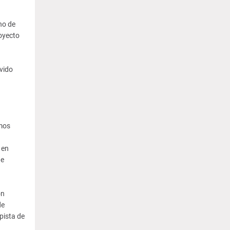
no de
oyecto
vido
emos
 en
de
ón
de
pista de