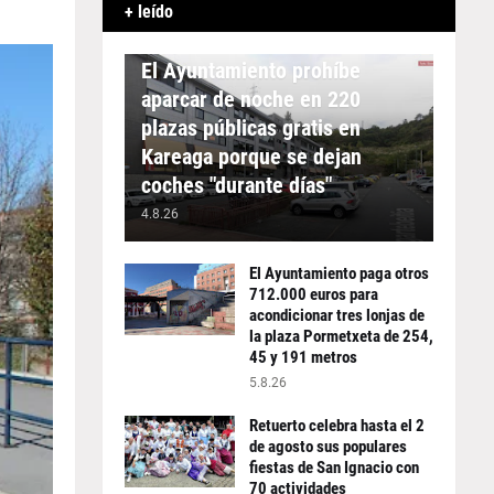
+ leído
APARCAMIENTO
El Ayuntamiento prohíbe
aparcar de noche en 220
plazas públicas gratis en
Kareaga porque se dejan
coches "durante días"
4.8.26
El Ayuntamiento paga otros
712.000 euros para
acondicionar tres lonjas de
la plaza Pormetxeta de 254,
45 y 191 metros
5.8.26
Retuerto celebra hasta el 2
de agosto sus populares
fiestas de San Ignacio con
70 actividades