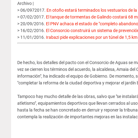
Archivo |
> 06/0972017.
En otoño estará terminados los vestuarios de la r
> 07/02/2017.
El tanque de tormentas de Galindo costará 68 mil
> 20/09/2016.
El PNV achaca el estado de "completo abandono" d
> 16/02/2016.
El Consorcio construirá un sistema de prevenció
> 11/01/2016.
Irabazi pide explicaciones por un túnel de 1,5 km
De hecho, los detalles del pacto con el Consorcio de Aguas se man
vez se cierren los términos del acuerdo, la alcaldesa, Amaia de
información", ha indicado el equipo de Gobierno. De momento, só
"completar la reforma de la ciudad deportiva y mejorar el jardín 
Tampoco hay mucho detalle de las obras, salvo que "se instalar
atletismo", equipamientos deportivos que llevan cerrados al us
hasta la fecha se han concretado en derruir y reponer la tribuna 
contempla la realización de importantes mejoras en las instalacio