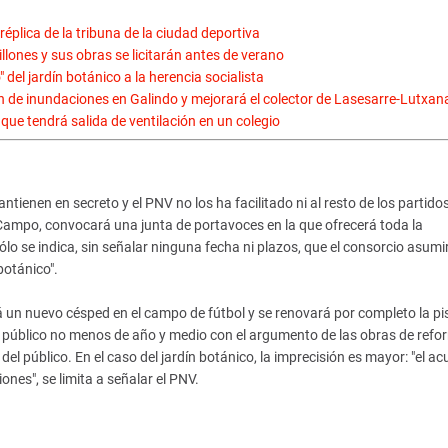
éplica de la tribuna de la ciudad deportiva
lones y sus obras se licitarán antes de verano
el jardín botánico a la herencia socialista
n de inundaciones en Galindo y mejorará el colector de Lasesarre-Lutxan
 que tendrá salida de ventilación en un colegio
tienen en secreto y el PNV no los ha facilitado ni al resto de los partidos
l Campo, convocará una junta de portavoces en la que ofrecerá toda la
lo se indica, sin señalar ninguna fecha ni plazos, que el consorcio asumi
botánico".
á un nuevo césped en el campo de fútbol y se renovará por completo la pi
o público no menos de año y medio con el argumento de las obras de refo
del público. En el caso del jardín botánico, la imprecisión es mayor: "el a
nes", se limita a señalar el PNV.