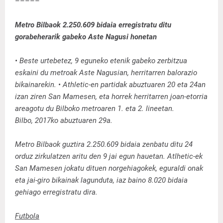
–––––
Metro Bilbaok 2.250.609 bidaia erregistratu ditu
gorabeherarik gabeko Aste Nagusi honetan
• Beste urtebetez, 9 eguneko etenik gabeko zerbitzua
eskaini du metroak Aste Nagusian, herritarren balorazio
bikainarekin. • Athletic-en partidak abuztuaren 20 eta 24an
izan ziren San Mamesen, eta horrek herritarren joan-etorria
areagotu du Bilboko metroaren 1. eta 2. lineetan.
Bilbo, 2017ko abuztuaren 29a.
Metro Bilbaok guztira 2.250.609 bidaia zenbatu ditu 24
orduz zirkulatzen aritu den 9 jai egun hauetan. Atlhetic-ek
San Mamesen jokatu dituen norgehiagokek, eguraldi onak
eta jai-giro bikainak lagunduta, iaz baino 8.020 bidaia
gehiago erregistratu dira.
Futbola