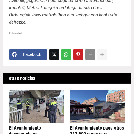
Azkenik, gogorarazi nahi dugu datorren astelehenean,
irailak 4, Metroak neguko ordutegia hasiko duela.
Ordutegiak www.metrobilbao.eus webgunean kontsulta
daitezke.
Publicidad
Facebook
otras noticias
El Ayuntamiento
El Ayuntamiento paga otros
desmantela un
712.000 euros para