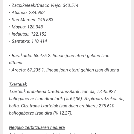
• Zazpikaleak/Casco Viejo: 343.514
• Abando: 234.952
• San Mames: 145.583
• Moyua: 128.048
• Indautxu: 122.152
• Santutxu: 110.414
• Barakaldo: 68.475 2. linean joan-etorri gehien izan
dituena
• Areeta: 67.235 1. linean joan-etorri gehien izan dituena
Txartelak
Txartelik erabiliena Creditrans-Barik izan da, 1.445.927
baliogabetze izan dituelarik (% 64,36). Azpimarratzekoa da,
baita, Gizatrans txartelak izan duen erabilera; 275.610
baliogabetze izan dira (% 12,27).
Neguko zerbitzuaren hasiera