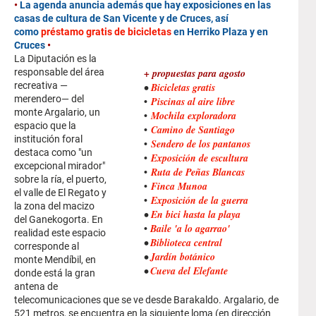
•
La agenda anuncia además que hay exposiciones en las
casas de cultura de San Vicente y de Cruces, así
como
préstamo gratis de bicicletas
en Herriko Plaza y en
Cruces
•
La Diputación es la
responsable del área
+ propuestas para agosto
recreativa —
•
Bicicletas gratis
merendero— del
•
Piscinas al aire libre
monte Argalario, un
•
Mochila exploradora
espacio que la
•
Camino de Santiago
institución foral
•
Sendero de los pantanos
destaca como "un
•
Exposición de escultura
excepcional mirador"
•
Ruta de Peñas Blancas
sobre la ría, el puerto,
•
Finca Munoa
el valle de El Regato y
•
Exposición de la guerra
la zona del macizo
•
En bici hasta la pla
y
a
del Ganekogorta. En
•
Baile 'a lo agarrao'
realidad este espacio
•
Biblioteca central
corresponde al
•
Jardín botánico
monte Mendíbil, en
•
Cueva del Elefante
donde está la gran
antena de
telecomunicaciones que se ve desde Barakaldo. Argalario, de
521 metros, se encuentra en la siguiente loma (en dirección