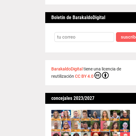
Boletín de BarakaldoDigital
suscríb
BarakaldoDigital
tiene una licencia de
reutilización
CC BY 4.0
concejales 2023/2027