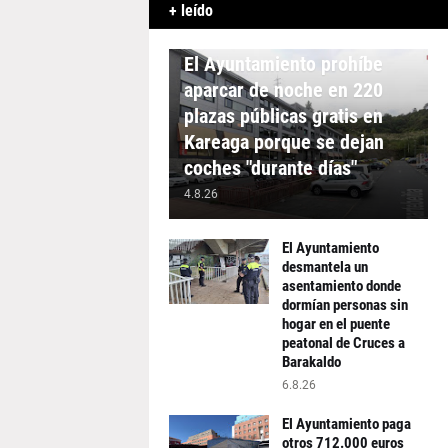
+ leído
APARCAMIENTO
El Ayuntamiento prohíbe
aparcar de noche en 220
plazas públicas gratis en
Kareaga porque se dejan
coches "durante días"
4.8.26
El Ayuntamiento
desmantela un
asentamiento donde
dormían personas sin
hogar en el puente
peatonal de Cruces a
Barakaldo
6.8.26
El Ayuntamiento paga
otros 712.000 euros