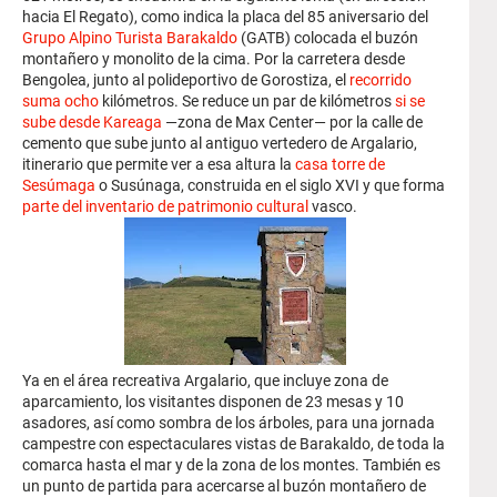
hacia El Regato), como indica la placa del 85 aniversario del
Grupo Alpino Turista Barakaldo
(GATB) colocada el buzón
montañero y monolito de la cima. Por la carretera desde
Bengolea, junto al polideportivo de Gorostiza, el
recorrido
suma ocho
kilómetros. Se reduce un par de kilómetros
si se
sube desde Kareaga
—zona de Max Center— por la calle de
cemento que sube junto al antiguo vertedero de Argalario,
itinerario que permite ver a esa altura la
casa torre de
Sesúmaga
o Susúnaga, construida en el siglo XVI y que forma
parte del inventario de patrimonio cultural
vasco.
Ya en el área recreativa Argalario, que incluye zona de
aparcamiento, los visitantes disponen de 23 mesas y 10
asadores, así como sombra de los árboles, para una jornada
campestre con espectaculares vistas de Barakaldo, de toda la
comarca hasta el mar y de la zona de los montes. También es
un punto de partida para acercarse al buzón montañero de