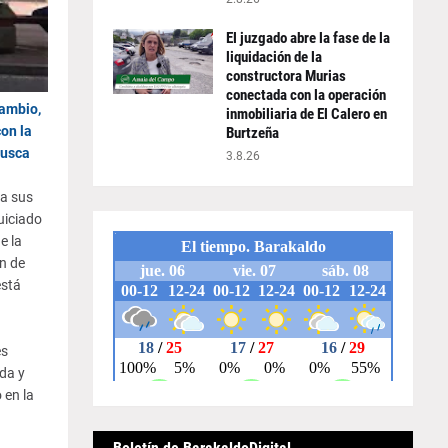
El juzgado abre la fase de la
liquidación de la
constructora Murias
conectada con la operación
cambio,
inmobiliaria de El Calero en
on la
Burtzeña
usca
3.8.26
 a sus
uiciado
e la
n de
está
es
da y
 en la