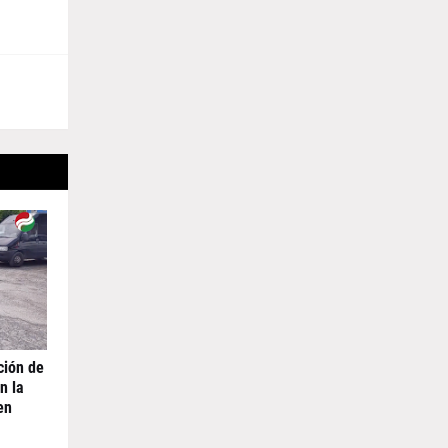
ción de
n la
en