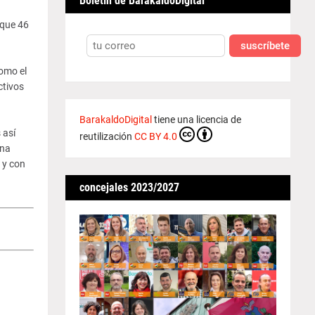
Boletín de BarakaldoDigital
 que 46
suscríbete
omo el
ctivos
BarakaldoDigital
tiene una licencia de
 así
reutilización
CC BY 4.0
una
 y con
concejales 2023/2027