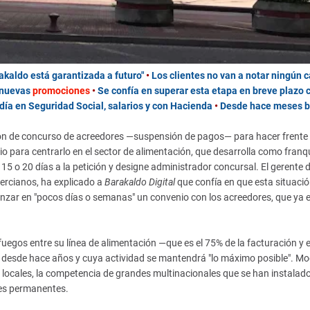
akaldo está garantizada a futuro"
•
Los clientes no van a notar ningún 
 nuevas
promociones
•
Se confía en superar esta etapa en breve plazo c
día en Seguridad Social, salarios y con Hacienda
•
Desde hace meses b
ción de concurso de acreedores —suspensión de pagos— para hacer frente
cio para centrarlo en el sector de alimentación, que desarrolla como franq
5 o 20 días a la petición y designe administrador concursal. El gerente d
ercianos, ha explicado a
Barakaldo Digital
que confía en que esta situació
zar en "pocos días o semanas" un convenio con los acreedores, que ya 
fuegos entre su línea de alimentación —que es el 75% de la facturación y 
s desde hace años y cuya actividad se mantendrá "lo máximo posible". Mo
locales, la competencia de grandes multinacionales que se han instalado
es permanentes.