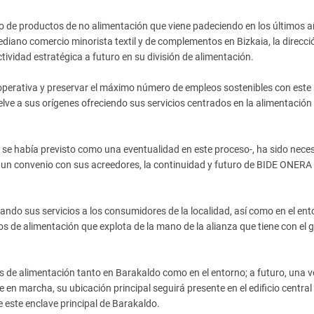
io de productos de no alimentación que viene padeciendo en los últimos a
iano comercio minorista textil y de complementos en Bizkaia, la direcció
ividad estratégica a futuro en su división de alimentación.
cooperativa y preservar el máximo número de empleos sostenibles con este
ve a sus orígenes ofreciendo sus servicios centrados en la alimentación
se había previsto como una eventualidad en este proceso-, ha sido nece
r un convenio con sus acreedores, la continuidad y futuro de BIDE ONERA 
tando sus servicios a los consumidores de la localidad, así como en el ent
s de alimentación que explota de la mano de la alianza que tiene con el 
 de alimentación tanto en Barakaldo como en el entorno; a futuro, una v
en marcha, su ubicación principal seguirá presente en el edificio central 
e este enclave principal de Barakaldo.