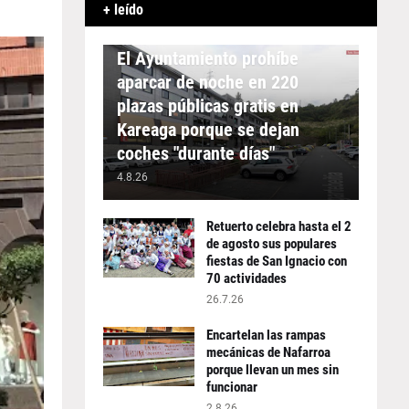
+ leído
APARCAMIENTO
El Ayuntamiento prohíbe
aparcar de noche en 220
plazas públicas gratis en
Kareaga porque se dejan
coches "durante días"
4.8.26
Retuerto celebra hasta el 2
de agosto sus populares
fiestas de San Ignacio con
70 actividades
26.7.26
Encartelan las rampas
mecánicas de Nafarroa
porque llevan un mes sin
funcionar
2.8.26