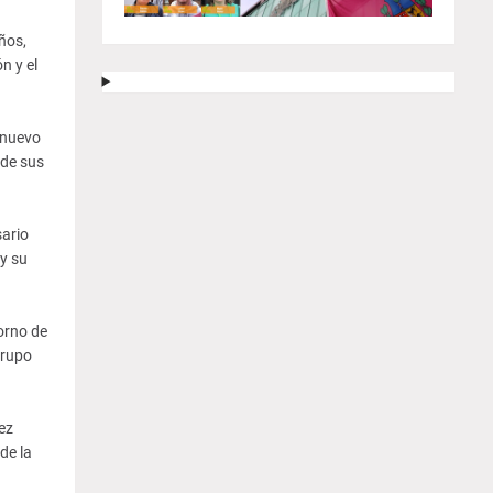
ños,
n y el
 nuevo
 de sus
sario
y su
orno de
grupo
ez
de la