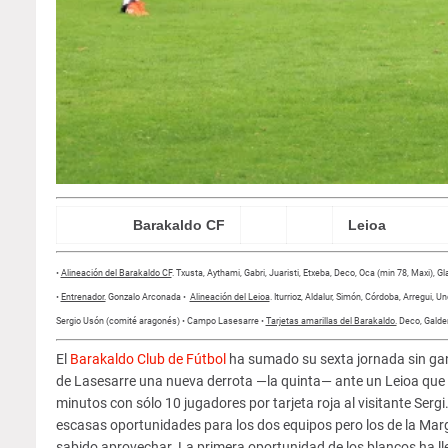
Barakaldo CF
1
2
Leioa
•
Alineación del Barakaldo CF
.
Txusta, Aythami, Gabri, Juaristi, Etxeba, Deco, Oca (min 78, Maxi), Gl
•
Entrenador.
Gonzalo Arconada •
Alineación del Leioa
. Iturrioz, Aldalur, Simón, Córdoba, Arregui, 
Sergio Usón (comité aragonés) • Campo Lasesarre •
Tarjetas amarillas del Barakaldo.
Deco, Galder,
El
Barakaldo Club de Fútbol
ha sumado su sexta jornada sin gana
de Lasesarre una nueva derrota —la quinta— ante un Leioa que 
minutos con sólo 10 jugadores por tarjeta roja al visitante Sergi
escasas oportunidades para los dos equipos pero los de la Mar
sabido aprovechar. La primera oportunidad de los blancos ha ll