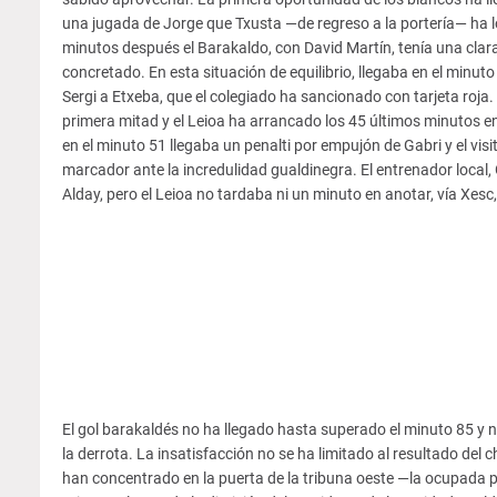
una jugada de Jorge que Txusta —de regreso a la portería— ha l
minutos después el Barakaldo, con David Martín, tenía una clara
concretado. En esta situación de equilibrio, llegaba en el minuto
Sergi a Etxeba, que el colegiado ha sancionado con tarjeta roja. 
primera mitad y el Leioa ha arrancado los 45 últimos minutos en 
en el minuto 51 llegaba un penalti por empujón de Gabri y el visi
marcador ante la incredulidad gualdinegra. El entrenador local
Alday, pero el Leioa no tardaba ni un minuto en anotar, vía Xesc
El gol barakaldés no ha llegado hasta superado el minuto 85 y n
la derrota. La insatisfacción no se ha limitado al resultado del
han concentrado en la puerta de la tribuna oeste —la ocupada por