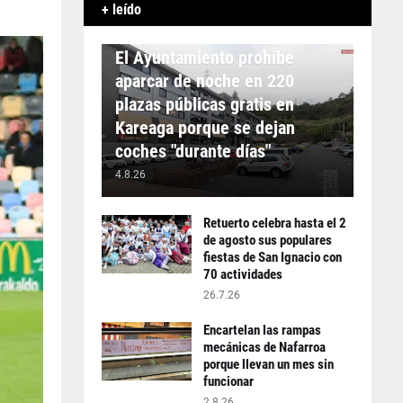
+ leído
APARCAMIENTO
El Ayuntamiento prohíbe
aparcar de noche en 220
plazas públicas gratis en
Kareaga porque se dejan
coches "durante días"
4.8.26
Retuerto celebra hasta el 2
de agosto sus populares
fiestas de San Ignacio con
70 actividades
26.7.26
Encartelan las rampas
mecánicas de Nafarroa
porque llevan un mes sin
funcionar
2.8.26