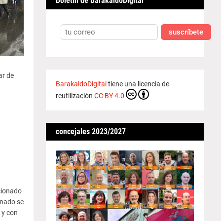
Boletín de BarakaldoDigital
suscríbete
ar de
BarakaldoDigital
tiene una licencia de
reutilización
CC BY 4.0
concejales 2023/2027
ucionado
onado se
 y con