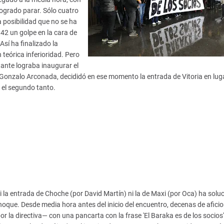
ogrado parar. Sólo cuatro
 posibilidad que no se ha
 42 un golpe en la cara de
Así ha finalizado la
teórica inferioridad. Pero
tante lograba inaugurar el
, Gonzalo Arconada, decididó en ese momento la entrada de Vitoria en lug
, el segundo tanto.
i la entrada de Choche (por David Martín) ni la de Maxi (por Oca) ha sol
 choque. Desde media hora antes del inicio del encuentro, decenas de afici
 la directiva— con una pancarta con la frase 'El Baraka es de los socios'