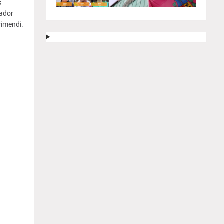
s
nador
rimendi.