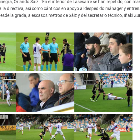
inegra, Orlando Sáiz. 'En el interior de Lasesarre se han repetido, con má
ra la directiva, así como cánticos en apoyo al despedido mánager y entre
sde la grada, a escasos metros de Sáiz y del secretario técnico, Iñaki Zu