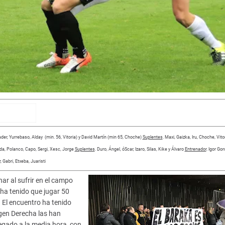
ader, Yurrebaso, Alday (min. 56, Vitoria) y David Martín (min 65, Choche)
Suplentes
. Maxi, Gaizka, Iru, Choche, Vitor
Unda, Polanco, Capo, Sergi, Xesc, Jorge
Suplentes
. Duro, Ángel, óScar, Izaro, Silas, Kike y Álvaro
Entrenador
. Igor Gor
 Gabri, Etxeba, Juaristi
r al sufrir en el campo
ha tenido que jugar 50
. El encuentro ha tenido
gen Derecha las han
egado a la media hora, con