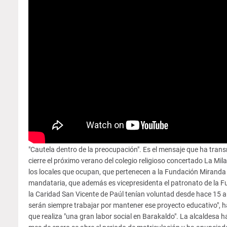
"Cautela dentro de la preocupación". Es el mensaje que ha trans
cierre el próximo verano del colegio religioso concertado La Mila
los locales que ocupan, que pertenecen a la Fundación Miranda y l
mandataria, que además es vicepresidenta el patronato de la Fu
la Caridad San Vicente de Paúl tenían voluntad desde hace 15 año
serán siempre trabajar por mantener ese proyecto educativo", 
que realiza "una gran labor social en Barakaldo". La alcaldesa 