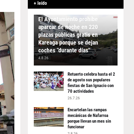
+ leído
APARCAMIENTO
El Ayuntamiento prohíbe
aparcar de noche en 220
plazas públicas gratis en
Kareaga porque se dejan
coches "durante días"
4.8.26
Retuerto celebra hasta el 2
de agosto sus populares
fiestas de San Ignacio con
70 actividades
26.7.26
Encartelan las rampas
mecánicas de Nafarroa
porque llevan un mes sin
funcionar
2.8.26