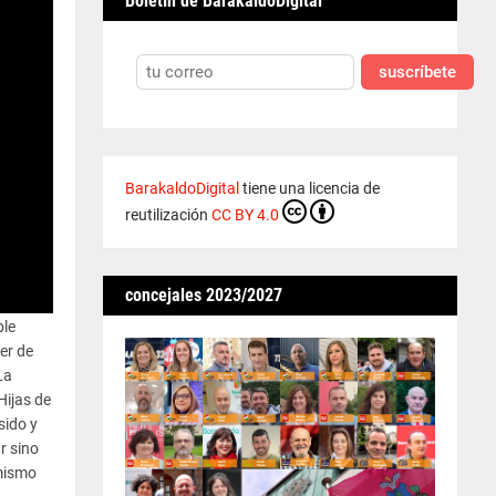
Boletín de BarakaldoDigital
suscríbete
BarakaldoDigital
tiene una licencia de
reutilización
CC BY 4.0
concejales 2023/2027
ble
er de
La
Hijas de
sido y
r sino
 mismo