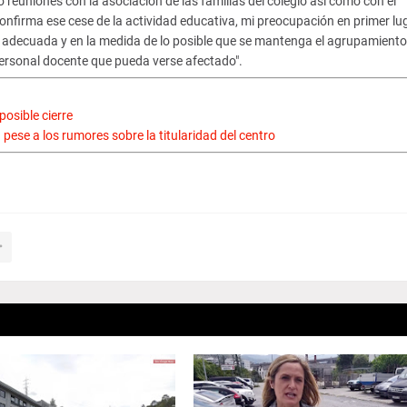
 reuniones con la asociación de las familias del colegio así como con el
onfirma ese cese de la actividad educativa, mi preocupación en primer lu
 adecuada y en la medida de lo posible que se mantenga el agrupamiento
 personal docente que pueda verse afectado".
posible cierre
pese a los rumores sobre la titularidad del centro