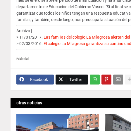
mes de enero se abre el periodo de matriculación y ha anunciado
departamento de Educación del Gobierno Vasco. "Si al final se c
garantizar que todos los niños tengan una respuesta educativa
familiar, y también, desde luego, nos preocupa la situación del
Archivo |
> 11/01/2017.
Las familias del colegio La Milagrosa alertan del 
> 02/03/2016.
El colegio La Milagrosa garantiza su continuidad 
Publicidad
Facebook
Twitter
otras noticias