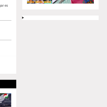
gar es