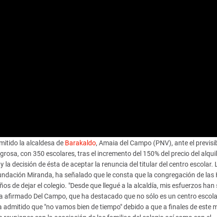
mitido la alcaldesa de
Barakaldo
, Amaia del Campo (PNV), ante el previsi
grosa, con 350 escolares, tras el incremento del 150% del precio del alquil
a decisión de ésta de aceptar la renuncia del titular del centro escolar. 
ndación Miranda, ha señalado que le consta que la congregación de las 
s de dejar el colegio. "Desde que llegué a la alcaldía, mis esfuerzos han 
ha afirmado Del Campo, que ha destacado que no sólo es un centro escola
ha admitido que "no vamos bien de tiempo" debido a que a finales de este