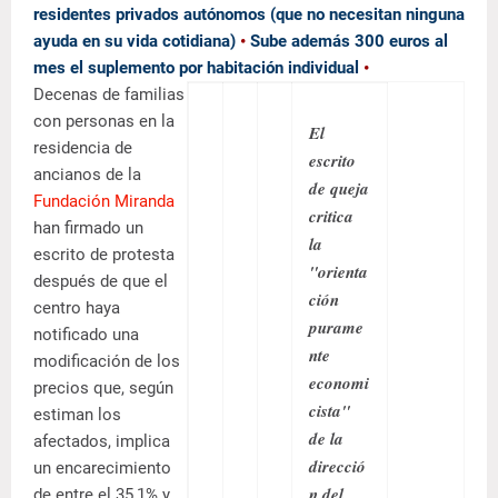
residentes privados autónomos (que no necesitan ninguna
ayuda en su vida cotidiana)
•
Sube además 300 euros al
mes el suplemento por habitación individual
•
Decenas de familias
con personas en la
El
residencia de
escrito
ancianos de la
de queja
Fundación Miranda
critica
han firmado un
la
escrito de protesta
"
orienta
después de que el
ción
centro haya
purame
notificado una
nte
modificación de los
economi
precios que, según
cista
"
estiman los
de la
afectados, implica
direcció
un encarecimiento
n del
de entre el 35,1% y