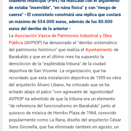
Gobierno municipal (PNV) ha realizado con el argumento
de estaba
"inservible", "en ruina física" y con "riesgo de
caerse"
•
El consistorio construirá una réplica que costará
un máximo de 554.000 euros, además de los 80.000
euros del derribo de la anterior
•
La
Asociación Vasca de Patrimonio Industrial y Obra
Pública
(AVPIOP) ha denunciado el "derribo sistemático
del patrimonio histórico" que realiza el
Ayuntamiento
de
Barakaldo y que en el último mes ha supuesto la
demolición de la "espléndida tribuna" de la ciudad
deportiva de San Vicente. La organización, que ha
recordado que esta instalación deportiva de 1959 es obra
del arquitecto Álvaro Líbano, ha criticado que se ha
echado abajo el palco "con agravante de 'agosticidad".
AVPIOP ha advertido de que la tribuna era un elemento
"de referencia del funcionalismo en Barakaldo" junto al
quiosco de música de Herriko Plaza de 1964, conocido
popularmente como La Rana, diseño del arquitecto César
Sans Gironella, que fue eliminado también en agosto, un