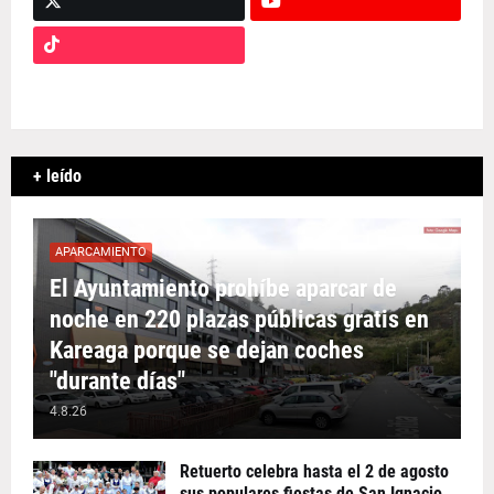
+ leído
APARCAMIENTO
El Ayuntamiento prohíbe aparcar de
noche en 220 plazas públicas gratis en
Kareaga porque se dejan coches
"durante días"
4.8.26
Retuerto celebra hasta el 2 de agosto
sus populares fiestas de San Ignacio