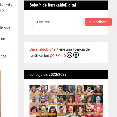
funkel y
Boletín de BarakaldoDigital
o o
suscríbete
del que
l un
BarakaldoDigital
tiene una licencia de
reutilización
CC BY 4.0
a dos
concejales 2023/2027