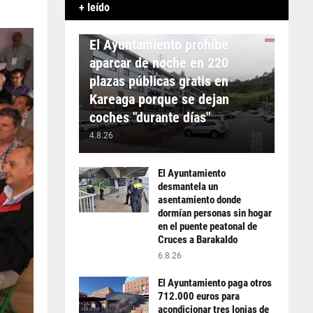
+ leído
APARCAMIENTO
El Ayuntamiento prohíbe
aparcar de noche en 220
plazas públicas gratis en
Kareaga porque se dejan
coches "durante días"
4.8.26
El Ayuntamiento
desmantela un
asentamiento donde
dormían personas sin hogar
en el puente peatonal de
Cruces a Barakaldo
6.8.26
El Ayuntamiento paga otros
712.000 euros para
acondicionar tres lonjas de