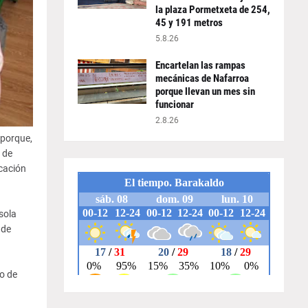
la plaza Pormetxeta de 254,
45 y 191 metros
5.8.26
Encartelan las rampas
mecánicas de Nafarroa
porque llevan un mes sin
funcionar
2.8.26
 porque,
 de
cación
sola
 de
o de