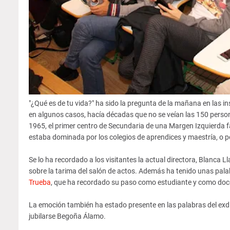
"¿Qué es de tu vida?" ha sido la pregunta de la mañana en las in
en algunos casos, hacía décadas que no se veían las 150 persona
1965, el primer centro de Secundaria de una Margen Izquierda f
estaba dominada por los colegios de aprendices y maestría, o po
Se lo ha recordado a los visitantes la actual directora, Blanca 
sobre la tarima del salón de actos. Además ha tenido unas palab
Trueba
, que ha recordado su paso como estudiante y como docen
La emoción también ha estado presente en las palabras del exdi
jubilarse Begoña Álamo.