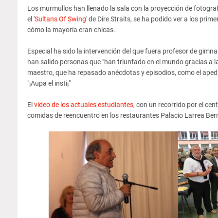
Los murmullos han llenado la sala con la proyección de fotografí
el '
Sultans Of Swing
' de Dire Straits, se ha podido ver a los pri
cómo la mayoría eran chicas.
Especial ha sido la intervención del que fuera profesor de gimna
han salido personas que "han triunfado en el mundo gracias a la
maestro, que ha repasado anécdotas y episodios, como el apedre
"¡Aupa el insti¡"
El
vídeo de los actuales estudiantes
, con un recorrido por el cen
comidas de reencuentro en los restaurantes Palacio Larrea Berr