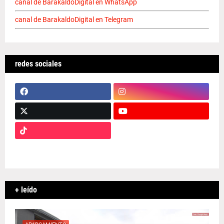
canal de BarakaldoDigital en WhatsApp
canal de BarakaldoDigital en Telegram
redes sociales
+ leído