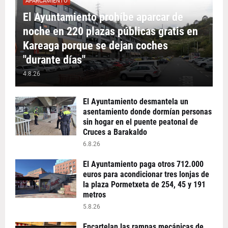
APARCAMIENTO
El Ayuntamiento prohíbe aparcar de
noche en 220 plazas públicas gratis en
Kareaga porque se dejan coches
"durante días"
4.8.26
El Ayuntamiento desmantela un
asentamiento donde dormían personas
sin hogar en el puente peatonal de
Cruces a Barakaldo
6.8.26
El Ayuntamiento paga otros 712.000
euros para acondicionar tres lonjas de
la plaza Pormetxeta de 254, 45 y 191
metros
5.8.26
Encartelan las rampas mecánicas de