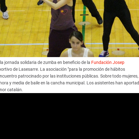
a jornada solidaria de zumba en beneficio de la
Fundación Josep
eportivo de Lasesarre. La asociación "para la promoción de hábitos
ncuentro patrocinado por las instituciones públicas. Sobre todo mujeres,
hora y media de baile en la cancha municipal. Los asistentes han aporta
nor catalán.