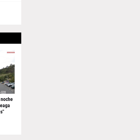
 noche
reaga
s"