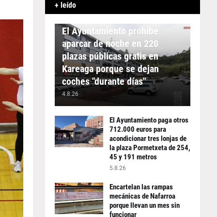
+ leído
APARCAMIENTO
El Ayuntamiento prohíbe
aparcar de noche en 220
plazas públicas gratis en
Kareaga porque se dejan
coches "durante días"
4.8.26
El Ayuntamiento paga otros
712.000 euros para
acondicionar tres lonjas de
la plaza Pormetxeta de 254,
45 y 191 metros
5.8.26
Encartelan las rampas
mecánicas de Nafarroa
porque llevan un mes sin
funcionar