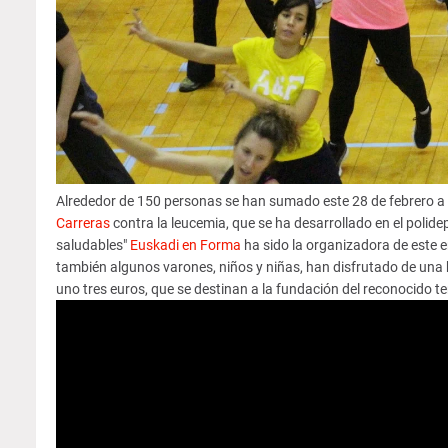
Alrededor de 150 personas se han sumado este 28 de febrero a l
Carreras
contra la leucemia, que se ha desarrollado en el polid
saludables"
Euskadi en Forma
ha sido la organizadora de este e
también algunos varones, niños y niñas, han disfrutado de una 
uno tres euros, que se destinan a la fundación del reconocido te