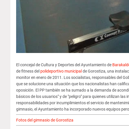
El concejal de Cultura y Deportes del Ayuntamiento de
Barakald
de fitness del
polideportivo municipal
de Gorostiza, una instalac
monitor en enero de 2011. Los socialistas, responsables del Go
que se solucione una situación que los nacionalistas han califi
oposición. El PP también se ha sumado a la demanda de acondici
básicos de los usuarios" y de "peligro" para quienes utilizan las
responsabilidades por incumplimientos el servicio de mantenimie
gimnasio, el Ayuntamiento ha incorporado nuevos equipos pero e
Fotos del gimnasio de Gorostiza