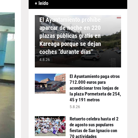
+ leído
APARCAMIENTO
El Ayuntamiento prohíbe
aparcar de noche en 220
plazas públicas gratis en
Kareaga porque se dejan
coches "durante días"
4.8.26
El Ayuntamiento paga otros
712.000 euros para
acondicionar tres lonjas de
la plaza Pormetxeta de 254,
45 y 191 metros
5.8.26
Retuerto celebra hasta el 2
de agosto sus populares
fiestas de San Ignacio con
70 actividades