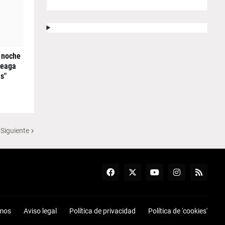
 noche
reaga
s"
 Siguiente
mos
Aviso legal
Política de privacidad
Política de 'cookies'