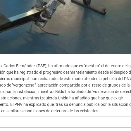
o
, Carlos Fernández (PSE), ha afirmado que es "mentira" el deterioro del 
ión que ha registrado el progresivo desmantelamiento desde el despido d
bierno municipal, han rechazado de este modo atender la petición del PN
cado de "vergonzosa", apreciación compartida por el resto de grupos de la
onar la instalación, mientras Bildu ha hablado de "vulneración de dere
 instalaciones, mientras Izquierda Unida ha añadido que hay que exigir
nto. El PNV ha explicado que, tras su denuncia pública por la situación d
n similares condiciones de deterioro de las existentes.