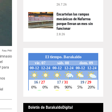
26.7.26
Encartelan las rampas
mecánicas de Nafarroa
porque llevan un mes sin
funcionar
2.8.26
Foto: PNV
gimnasio
el
V para
chos
el
Boletín de BarakaldoDigital