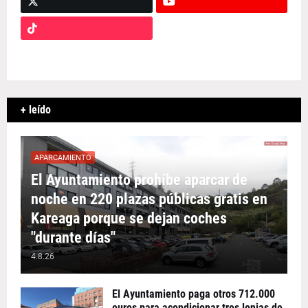
+ leído
APARCAMIENTO
El Ayuntamiento prohíbe aparcar de
noche en 220 plazas públicas gratis en
Kareaga porque se dejan coches
"durante días"
4.8.26
El Ayuntamiento paga otros 712.000
euros para acondicionar tres lonjas de