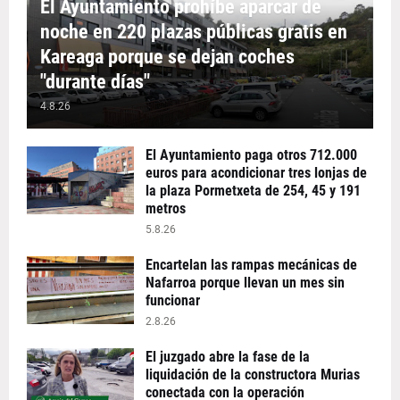
El Ayuntamiento prohíbe aparcar de
noche en 220 plazas públicas gratis en
Kareaga porque se dejan coches
"durante días"
4.8.26
El Ayuntamiento paga otros 712.000
euros para acondicionar tres lonjas de
la plaza Pormetxeta de 254, 45 y 191
metros
5.8.26
Encartelan las rampas mecánicas de
Nafarroa porque llevan un mes sin
funcionar
2.8.26
El juzgado abre la fase de la
liquidación de la constructora Murias
conectada con la operación