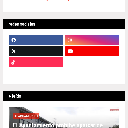
redes sociales
+ leído
APARCAMIENTO
El Ayuntamiento prohíbe aparcar de