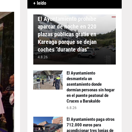
+ leído
APARCAMIENTO
El Ayuntamiento prohíbe
aparcar de noche en 220
plazas públicas gratis en
Kareaga porque se dejan
coches "durante días"
4.8.26
El Ayuntamiento
desmantela un
asentamiento donde
dormían personas sin hogar
en el puente peatonal de
Cruces a Barakaldo
6.8.26
El Ayuntamiento paga otros
712.000 euros para
acondicionar tres lonjas de