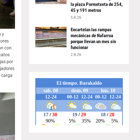
la plaza Pormetxeta de 254,
45 y 191 metros
5.8.26
Encartelan las rampas
s y
mecánicas de Nafarroa
dores
porque llevan un mes sin
funcionar
an con
catos
2.8.26
jas por
ajadores
a carga