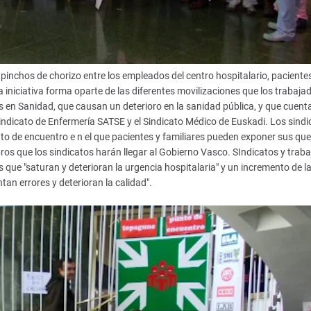
 pinchos de chorizo entre los empleados del centro hospitalario, paciente
 iniciativa forma oparte de las diferentes movilizaciones que los trabaja
s en Sanidad, que causan un deterioro en la sanidad pública, y que cuent
indicato de Enfermería SATSE y el Sindicato Médico de Euskadi. Los sindi
nto de encuentro e n el que pacientes y familiares pueden exponer sus que
bros que los sindicatos harán llegar al Gobierno Vasco. SIndicatos y trab
 que "saturan y deterioran la urgencia hospitalaria" y un incremento de l
tan errores y deterioran la calidad".