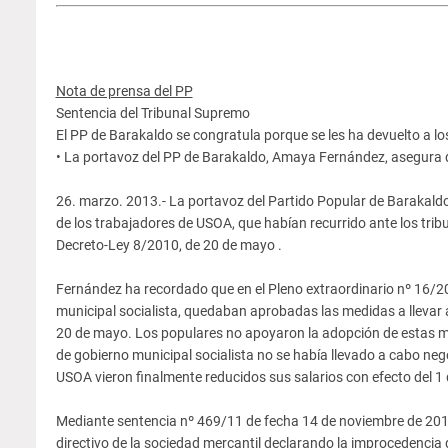
Nota de prensa del PP
Sentencia del Tribunal Supremo
El PP de Barakaldo se congratula porque se les ha devuelto a l
• La portavoz del PP de Barakaldo, Amaya Fernández, asegura qu
26. marzo. 2013.- La portavoz del Partido Popular de Barakaldo,
de los trabajadores de USOA, que habían recurrido ante los tribun
Decreto-Ley 8/2010, de 20 de mayo .
Fernández ha recordado que en el Pleno extraordinario nº 16/201
municipal socialista, quedaban aprobadas las medidas a llevar 
20 de mayo. Los populares no apoyaron la adopción de estas me
de gobierno municipal socialista no se había llevado a cabo neg
USOA vieron finalmente reducidos sus salarios con efecto del 1 
Mediante sentencia nº 469/11 de fecha 14 de noviembre de 2011, 
directivo de la sociedad mercantil declarando la improcedencia