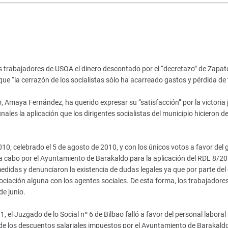
os trabajadores de USOA el dinero descontado por el “decretazo” de Zapat
e “la cerrazón de los socialistas sólo ha acarreado gastos y pérdida de
 Amaya Fernández, ha querido expresar su “satisfacción” por la victoria j
ales la aplicación que los dirigentes socialistas del municipio hicieron de
0, celebrado el 5 de agosto de 2010, y con los únicos votos a favor del 
a cabo por el Ayuntamiento de Barakaldo para la aplicación del RDL 8/2
didas y denunciaron la existencia de dudas legales ya que por parte del
ociación alguna con los agentes sociales. De esta forma, los trabajadore
de junio.
el Juzgado de lo Social nº 6 de Bilbao falló a favor del personal laboral
 de los descuentos salariales impuestos por el Ayuntamiento de Barakaldo