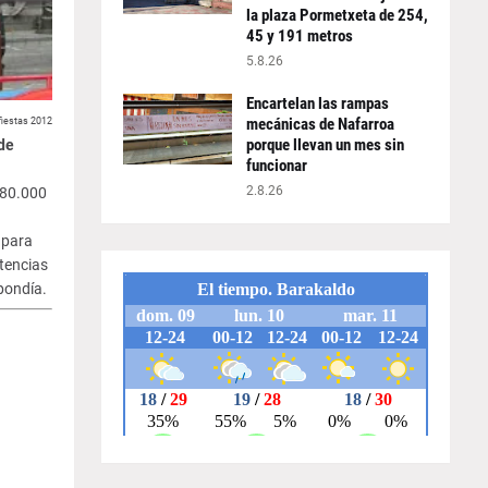
la plaza Pormetxeta de 254,
45 y 191 metros
5.8.26
Encartelan las rampas
mecánicas de Nafarroa
fiestas 2012
porque llevan un mes sin
de
funcionar
2.8.26
 80.000
 para
ntencias
spondía.