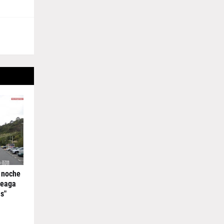
 noche
reaga
s"