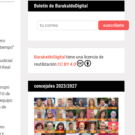
Boletín de BarakaldoDigital
suscríbete
ero
 tiempo”
BarakaldoDigital
tiene una licencia de
udicial
reutilización
CC BY 4.0
l Real
concejales 2023/2027
grupo
010 de
 equipo
s de
 no
 y