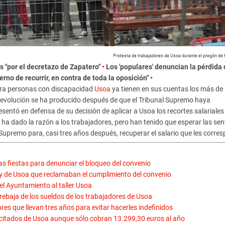
Protesta de trabajadores de Usoa durante el pregón de 
os "por el decretazo de Zapatero"
•
Los 'populares' denuncian la pérdida 
erno de recurrir, en contra de toda la oposición"
•
para personas con discapacidad
Usoa
ya tienen en sus cuentas los más de
devolución se ha producido después de que el Tribunal Supremo haya
sentó en defensa de su decisión de aplicar a Usoa los recortes salariales
 ha dado la razón a los trabajadores, pero han tenido que esperar las se
el Supremo para, casi tres años después, recuperar el salario que les corre
s fiestas para denunciar el bloqueo del convenio
 y de Usoa que reclamaban el cumplimiento del convenio
 el Ayuntamiento al taller Usoa
a rebaja de los sueldos de los trabajadores de Usoa
es que llevan tres años para evitar hacerles indefinidos
pacitados de Usoa aunque sólo cobran 13.299,30 euros al año