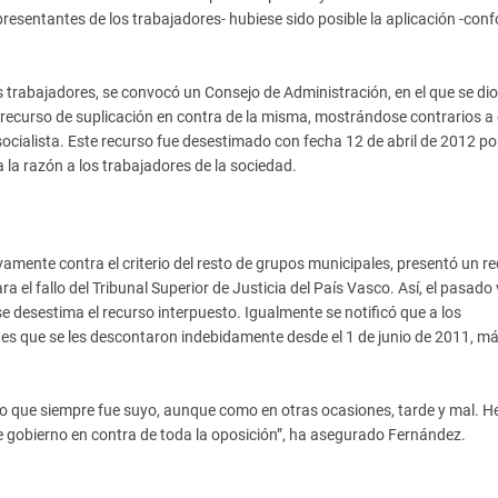
resentantes de los trabajadores- hubiese sido posible la aplicación -con
s trabajadores, se convocó un Consejo de Administración, en el que se di
n recurso de suplicación en contra de la misma, mostrándose contrarios a 
ocialista. Este recurso fue desestimado con fecha 12 de abril de 2012 por
 la razón a los trabajadores de la sociedad.
vamente contra el criterio del resto de grupos municipales, presentó un r
 el fallo del Tribunal Superior de Justicia del País Vasco. Así, el pasado 
e desestima el recurso interpuesto. Igualmente se notificó que a los
tes que se les descontaron indebidamente desde el 1 de junio de 2011, m
 lo que siempre fue suyo, aunque como en otras ocasiones, tarde y mal. 
de gobierno en contra de toda la oposición”, ha asegurado Fernández.