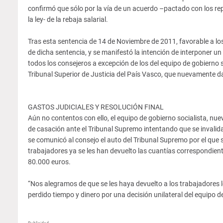
confirmó que sólo por la vía de un acuerdo –pactado con los rep
la ley- de la rebaja salarial.
Tras esta sentencia de 14 de Noviembre de 2011, favorable a lo
de dicha sentencia, y se manifestó la intención de interponer u
todos los consejeros a excepción de los del equipo de gobierno s
Tribunal Superior de Justicia del País Vasco, que nuevamente da
GASTOS JUDICIALES Y RESOLUCIÓN FINAL
Aún no contentos con ello, el equipo de gobierno socialista, nue
de casación ante el Tribunal Supremo intentando que se invalidara
se comunicó al consejo el auto del Tribunal Supremo por el que s
trabajadores ya se les han devuelto las cuantías correspondien
80.000 euros.
“Nos alegramos de que se les haya devuelto a los trabajadores
perdido tiempo y dinero por una decisión unilateral del equipo 