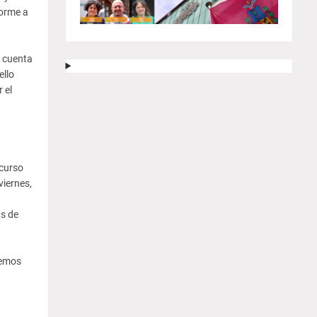
forme a
o cuenta
ello
 el
ecurso
viernes,
ás de
Hemos