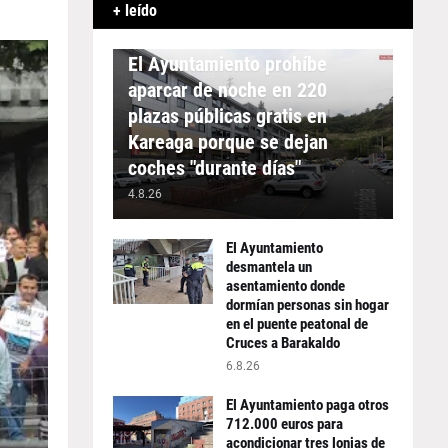
+ leído
APARCAMIENTO
El Ayuntamiento prohíbe
aparcar de noche en 220
plazas públicas gratis en
Kareaga porque se dejan
coches "durante días"
4.8.26
El Ayuntamiento
desmantela un
asentamiento donde
dormían personas sin hogar
en el puente peatonal de
Cruces a Barakaldo
6.8.26
El Ayuntamiento paga otros
712.000 euros para
acondicionar tres lonjas de