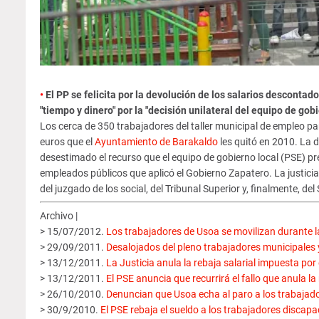
•
El PP se felicita por la devolución de los salarios descontad
"tiempo y dinero" por la "decisión unilateral del equipo de gobi
Los cerca de 350 trabajadores del taller municipal de empleo 
euros que el
Ayuntamiento de Barakaldo
les quitó en 2010. La 
desestimado el recurso que el equipo de gobierno local (PSE) pre
empleados públicos que aplicó el Gobierno Zapatero. La justicia
del juzgado de los social, del Tribunal Superior y, finalmente, d
Archivo |
> 15/07/2012.
Los trabajadores de Usoa se movilizan durante la
> 29/09/2011.
Desalojados del pleno trabajadores municipales
> 13/12/2011.
La Justicia anula la rebaja salarial impuesta por
> 13/12/2011.
El PSE anuncia que recurrirá el fallo que anula l
> 26/10/2010.
Denuncian que Usoa echa al paro a los trabajador
> 30/9/2010.
El PSE rebaja el sueldo a los trabajadores disca