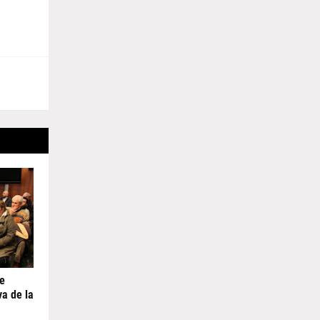
de
va de la