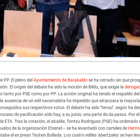
de PP. El pleno del
Ayuntamiento de Barakaldo
se ha cerrado sin que pros
ón. El origen del debate ha sido la moción de Bildu, que exigía la
derogac
do tanto por PSE como por PP. La acción original ha tenido el respaldo de
la ausencia de un edil nacionalista ha impedido que alcanzara la mayoría
conseguidos sus respectivos votos. El debate ha sido "tenso", según ha de
oceso de pacificación sólo hay, a su juicio, una parte de da pasos. Por el
n de ETA. Tras la votación, el alcalde, Tontxu Rodríguez (PSE) ha ordenado
uelos de la organización Etxerat— se ha levantado con carteles de
Herrir
staba el ex preso Txutxin Bollada. Los cuatro ediles 'abertzales' se han le