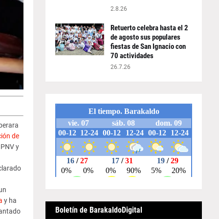
2.8.26
Retuerto celebra hasta el 2
de agosto sus populares
fiestas de San Ignacio con
70 actividades
26.7.26
perara
ión de
l PNV y
clarado
 un
a
y ha
Boletín de BarakaldoDigital
vantado