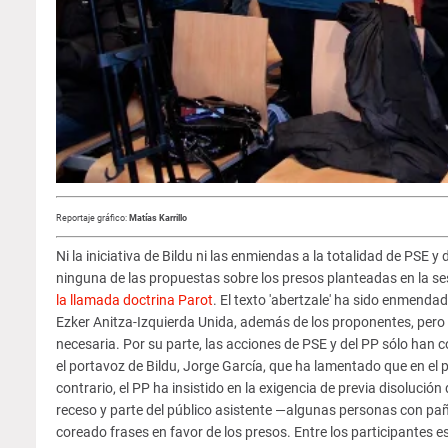
Reportaje gráfico:
Matías Karrillo
Ni la iniciativa de Bildu ni las enmiendas a la totalidad de PSE y 
ninguna de las propuestas sobre los presos planteadas en la sesi
la llamada doctrina Parot
. El texto 'abertzale' ha sido enmenda
Ezker Anitza-Izquierda Unida, además de los proponentes, pero 
necesaria. Por su parte, las acciones de PSE y del PP sólo han 
el portavoz de Bildu, Jorge García, que ha lamentado que en el pr
contrario, el PP ha insistido en la exigencia de previa disolució
receso y parte del público asistente —algunas personas con pañ
coreado frases en favor de los presos. Entre los participantes e