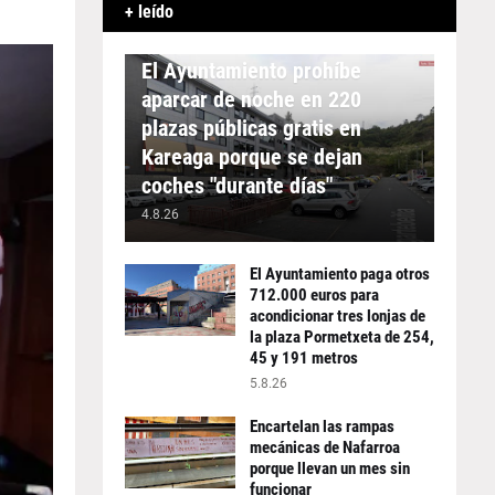
+ leído
APARCAMIENTO
El Ayuntamiento prohíbe
aparcar de noche en 220
plazas públicas gratis en
Kareaga porque se dejan
coches "durante días"
4.8.26
El Ayuntamiento paga otros
712.000 euros para
acondicionar tres lonjas de
la plaza Pormetxeta de 254,
45 y 191 metros
5.8.26
Encartelan las rampas
mecánicas de Nafarroa
porque llevan un mes sin
funcionar