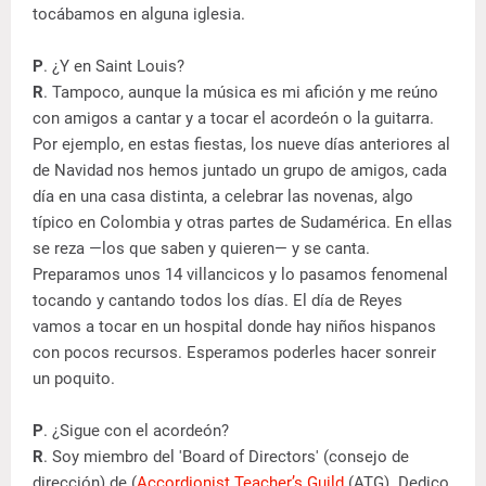
tocábamos en alguna iglesia.
P
. ¿Y en Saint Louis?
R
. Tampoco, aunque la música es mi afición y me reúno
con amigos a cantar y a tocar el acordeón o la guitarra.
Por ejemplo, en estas fiestas, los nueve días anteriores al
de Navidad nos hemos juntado un grupo de amigos, cada
día en una casa distinta, a celebrar las novenas, algo
típico en Colombia y otras partes de Sudamérica. En ellas
se reza —los que saben y quieren— y se canta.
Preparamos unos 14 villancicos y lo pasamos fenomenal
tocando y cantando todos los días. El día de Reyes
vamos a tocar en un hospital donde hay niños hispanos
con pocos recursos. Esperamos poderles hacer sonreir
un poquito.
P
. ¿Sigue con el acordeón?
R
. Soy miembro del 'Board of Directors' (consejo de
dirección) de (
Accordionist Teacher’s Guild
(ATG). Dedico