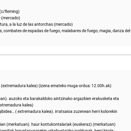
(c/fleming)
e (mercado)
tura, a la luz de las antorchas (mercado)
as, combates de espadas de fuego, malabares de fuego, magia, danza del
a) (extremadura kalea) (izena emateko muga-ordua: 12.00h.ak)
an). auzoko eta barakaldoko aintzinako argazkien erakusketa eta
extremadura kalea)
gibidea… ( extremadura kalea). irratsaioa zuzenean herri kolorekin
ian (merkatuan). haur kontukontalariak (euskeraz) (merkatuan)
andiak laguntasunarekin urkabustaizko joaldunak. herri kirola: