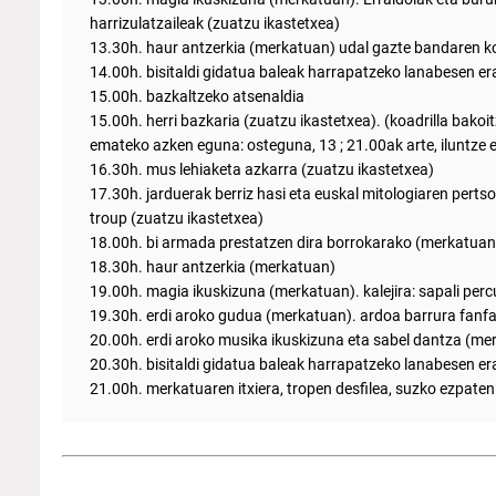
harrizulatzaileak (zuatzu ikastetxea)
13.30h. haur antzerkia (merkatuan) udal gazte bandaren ko
14.00h. bisitaldi gidatua baleak harrapatzeko lanabesen e
15.00h. bazkaltzeko atsenaldia
15.00h. herri bazkaria (zuatzu ikastetxea). (koadrilla bakoi
emateko azken eguna: osteguna, 13 ; 21.00ak arte, iluntze 
16.30h. mus lehiaketa azkarra (zuatzu ikastetxea)
17.30h. jarduerak berriz hasi eta euskal mitologiaren perts
troup (zuatzu ikastetxea)
18.00h. bi armada prestatzen dira borrokarako (merkatuan
18.30h. haur antzerkia (merkatuan)
19.00h. magia ikuskizuna (merkatuan). kalejira: sapali perc
19.30h. erdi aroko gudua (merkatuan). ardoa barrura fanfarr
20.00h. erdi aroko musika ikuskizuna eta sabel dantza (me
20.30h. bisitaldi gidatua baleak harrapatzeko lanabesen er
21.00h. merkatuaren itxiera, tropen desfilea, suzko ezpaten