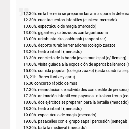
12.30h. en la herrería se preparan las armas para la defen
12.30h. cuentacuentos infantiles (euskera.mercado)
13.00h. espectáculo de magia (mercado)
13.00h. gigantes y cabezudos con laguntasuna
13.00h. urkabustaizko joaldunak (zanpantzar)
13.00h. deporte rural: barrenadores (colegio zuazo)
13.30h. teatro infantil (mercado)
13.30h. concierto de la banda joven municipal (c/ fleming)
14.00h. visita guiada a la exposición de aperos balleneros 
15.00h. comida popular (colegio zuazo) (cada cuadrilla se 
13, 21h. Bares iluntze y garu)
16,30 concurso rápido de mus
17.30h. reanudación de actividades con desfile de persona
17.30h. animación infantil con payasos : nikolasa troup (co
18.00h. dos ejércitos se preparan para la batalla (mercado)
18.30h. teatro infantil (mercado)
19.00h. espectáculo de magia (mercado)
19.00h. pasacalles con el grupo sapali percusión (senegal)
19.30h. batalla medieval (mercado)