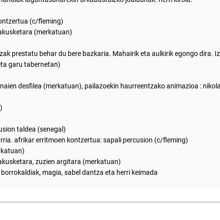
ntzertua (c/fleming)
rakusketara (merkatuan)
tzak prestatu behar du bere bazkaria. Mahairik eta aulkirik egongo dira. I
eta garu tabernetan)
onaien desfilea (merkatuan), pailazoekin haurreentzako animazioa : nikol
)
usion taldea (senegal)
ia. afrikar erritmoen kontzertua: sapali percusion (c/fleming)
rkatuan)
akusketara, zuzien argitara (merkatuan)
 borrokaldiak, magia, sabel dantza eta herri keimada