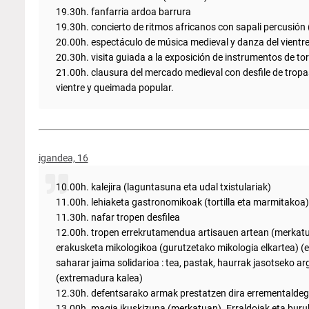
19.30h. fanfarria ardoa barrura
19.30h. concierto de ritmos africanos con sapali percusión 
20.00h. espectáculo de música medieval y danza del vientr
20.30h. visita guiada a la exposición de instrumentos de tor
21.00h. clausura del mercado medieval con desfile de trop
vientre y queimada popular.
igandea, 16
10.00h. kalejira (laguntasuna eta udal txistulariak)
11.00h. lehiaketa gastronomikoak (tortilla eta marmitako
11.30h. nafar tropen desfilea
12.00h. tropen errekrutamendua artisauen artean (merkatu
erakusketa mikologikoa (gurutzetako mikologia elkartea) (
saharar jaima solidarioa : tea, pastak, haurrak jasotseko ar
(extremadura kalea)
12.30h. defentsarako armak prestatzen dira errementaldeg
13.00h. magia ikuskizuna (merkatuan). Erraldoiak eta buruh