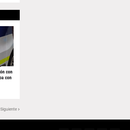
rón con
ba con
 Siguiente