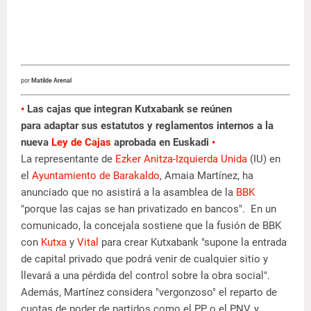
por
Matilde Arenal
•
Las cajas que integran Kutxabank se reúnen
para
adaptar sus estatutos y reglamentos internos a la
nueva
Ley de Cajas
aprobada en Euskadi
•
La representante de
Ezker Anitza-Izquierda Unida
(IU)
en
el
Ayuntamiento de Barakaldo
, Amaia Martínez,
ha
anunciado que no asistirá a la asamblea de la
BBK
"
porque las cajas se han privatizado en bancos". En un
comunicado, la concejala sostiene que la fusión de BBK
con
Kutxa
y
Vital
para crear
Kutxabank
"
supone la entrada
de capital privado que podrá venir de cualquier sitio y
llevará a una pérdida del control sobre la obra social".
Además, Martínez considera "
vergonzoso" el reparto de
cuotas de poder de partidos como el PP o el PNV, y