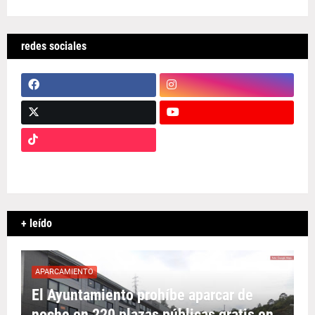
redes sociales
+ leído
APARCAMIENTO
El Ayuntamiento prohíbe aparcar de
noche en 220 plazas públicas gratis en