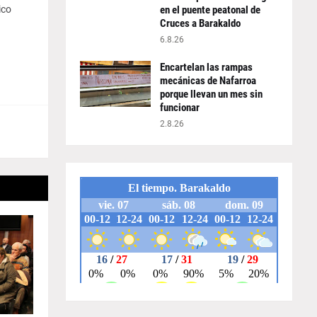
en el puente peatonal de
ico
Cruces a Barakaldo
6.8.26
Encartelan las rampas
mecánicas de Nafarroa
porque llevan un mes sin
funcionar
2.8.26