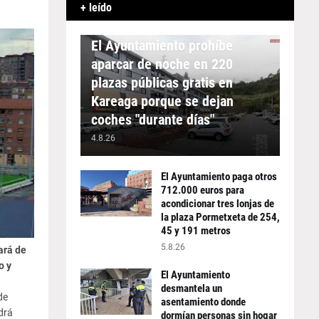
+ leído
APARCAMIENTO
El Ayuntamiento prohíbe
aparcar de noche en 220
plazas públicas gratis en
Kareaga porque se dejan
coches "durante días"
4.8.26
El Ayuntamiento paga otros
712.000 euros para
acondicionar tres lonjas de
la plaza Pormetxeta de 254,
45 y 191 metros
5.8.26
ará de
o y
El Ayuntamiento
desmantela un
de
asentamiento donde
drá
dormían personas sin hogar