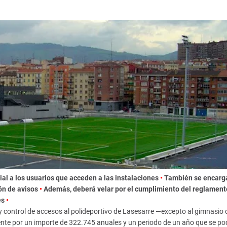
cial a los usuarios que acceden a las instalaciones
•
También se encarg
ión de avisos
•
Además, deberá velar por el cumplimiento del reglament
es
•
 y control de accesos al polideportivo de Lasesarre —excepto al gimnasio 
ente por un importe de 322.745 anuales y un periodo de un año que se po