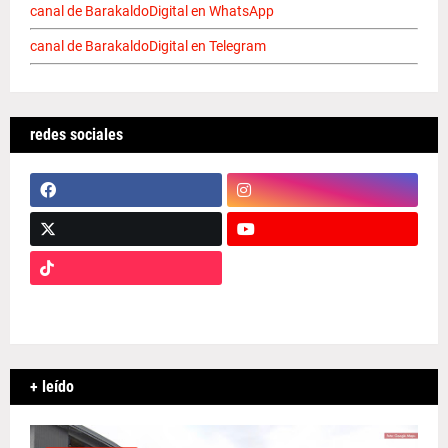
canal de BarakaldoDigital en WhatsApp
canal de BarakaldoDigital en Telegram
redes sociales
+ leído