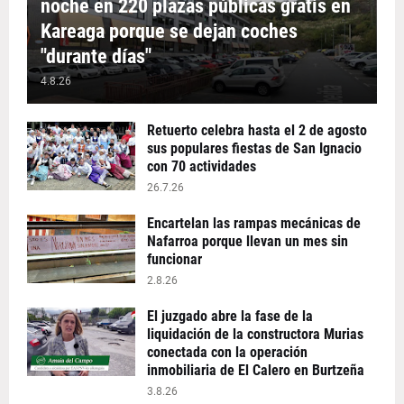
noche en 220 plazas públicas gratis en
Kareaga porque se dejan coches
"durante días"
4.8.26
Retuerto celebra hasta el 2 de agosto
sus populares fiestas de San Ignacio
con 70 actividades
26.7.26
Encartelan las rampas mecánicas de
Nafarroa porque llevan un mes sin
funcionar
2.8.26
El juzgado abre la fase de la
liquidación de la constructora Murias
conectada con la operación
inmobiliaria de El Calero en Burtzeña
3.8.26