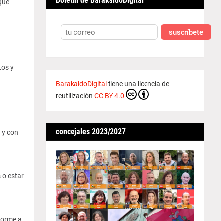
Boletín de BarakaldoDigital
que
suscríbete
tos y
BarakaldoDigital
tiene una licencia de
reutilización
CC BY 4.0
concejales 2023/2027
 y con
 o estar
nforme a