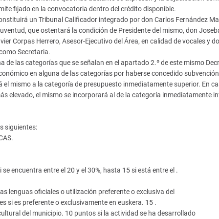
te fijado en la convocatoria dentro del crédito disponible.
constituirá un Tribunal Calificador integrado por don Carlos Fernández Ma
uventud, que ostentará la condición de Presidente del mismo, don Joseba
vier Corpas Herrero, Asesor-Ejecutivo del Área, en calidad de vocales y d
 como Secretaria.
una de las categorías que se señalan en el apartado 2.º de este mismo Decr
económico en alguna de las categorías por haberse concedido subvención
á el mismo a la categoría de presupuesto inmediatamente superior. En ca
s elevado, el mismo se incorporará al de la categoría inmediatamente inf
s siguientes:
CAS.
se encuentra entre el 20 y el 30%, hasta 15 si está entre el .
as lenguas oficiales o utilización preferente o exclusiva del
es si es preferente o exclusivamente en euskera. 15 .
cultural del municipio. 10 puntos si la actividad se ha desarrollado