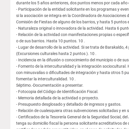
durante los 5 años anteriores, dos puntos menos por cada año d
- Participación de la entidad solicitante en los programas y even
si la asociación se integra en la Coordinadora de Asociaciones de
Comisión de Fiestas de alguno de los barrios, y hasta 5 puntos 
- Naturaleza original o innovadora de la actividad. Hasta 6 punt
- Relación de la actividad con manifestaciones propias o específ
o de sus barrios. Hasta 10 puntos. 10 .
- Lugar de desarrollo de la actividad. Si se trata de Barakaldo,
(Excursiones culturales hasta 2 puntos ). 10 .
- Incidencia en la difusión o conocimiento del municipio o de su
- Fomento de la interculturalidad y la integración sociocultural
con minusvalías o dificultades de integración y hasta otros 5 pu
fomentar la interculturalidad. 10 .
Séptimo.-Documentación a presentar.
- Fotocopia del Código de Identificación Fiscal.
- Memoria detallada de la actividad o proyecto.
- Presupuesto desglosado y detallado de ingresos y gastos.
- Relación de cualesquiera otras subvenciones solicitadas y en
- Certificados de la Tesorería General de la Seguridad Social, d
tenga su domicilio fiscal la persona solicitante acreditativos de