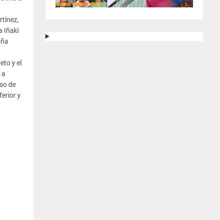
rtínez,
 Iñaki
oña
eto y el
 a
so de
erior y