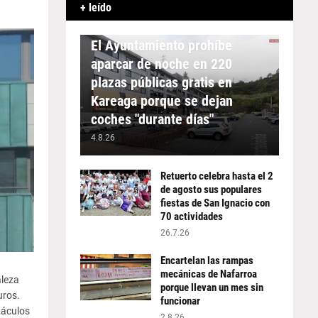
+ leído
APARCAMIENTO
El Ayuntamiento prohíbe
aparcar de noche en 220
plazas públicas gratis en
Kareaga porque se dejan
coches "durante días"
4.8.26
Retuerto celebra hasta el 2
de agosto sus populares
fiestas de San Ignacio con
70 actividades
26.7.26
Encartelan las rampas
mecánicas de Nafarroa
aleza
porque llevan un mes sin
uros.
funcionar
táculos
2.8.26