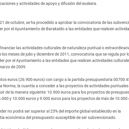
icaciones y actividades de apoyo y difusión del euskera.
1 de octubre, se ha procedido a aprobar la convocatoria de las subvenc
er por el Ayuntamiento de Barakaldo a las entidades que realicen activid
nanciar las actividades culturales de naturaleza puntual o extraordinari
re los meses de julio y diciembre de 2011, convocatoria que se regula por l
 por el Ayuntamiento a las entidades que realicen actividades culturale
e marzo de 2009.
ientos euros (26.900 euros) con cargo a la partida presupuestaria 00700 
la Norma, la cuantía a conceder a las proyectos de actividades puntuales
ibuir de la manera siguiente: 10.900 euros para los proyectos de presupue
e 5.000 y 10.000 euros y 9.000 euros para los proyectos de más de 10.000
der no podrá ser superior al 25% del importe global establecido en la
antía económica del presupuesto susceptible de ser subvencionado.