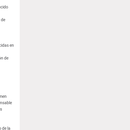
ucido
 de
cidas en
ón de
imen
onsable
os
 de la