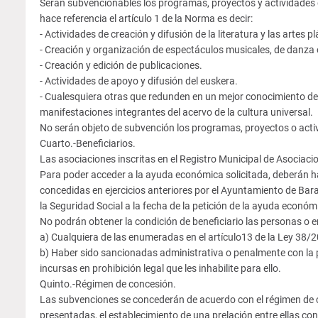
Serán subvencionables los programas, proyectos y actividades di
hace referencia el artículo 1 de la Norma es decir:
- Actividades de creación y difusión de la literatura y las artes pl
- Creación y organización de espectáculos musicales, de danza 
- Creación y edición de publicaciones.
- Actividades de apoyo y difusión del euskera.
- Cualesquiera otras que redunden en un mejor conocimiento de 
manifestaciones integrantes del acervo de la cultura universal.
No serán objeto de subvención los programas, proyectos o activid
Cuarto.-Beneficiarios.
Las asociaciones inscritas en el Registro Municipal de Asociaci
Para poder acceder a la ayuda económica solicitada, deberán ha
concedidas en ejercicios anteriores por el Ayuntamiento de Barak
la Seguridad Social a la fecha de la petición de la ayuda económ
No podrán obtener la condición de beneficiario las personas o e
a) Cualquiera de las enumeradas en el artículo13 de la Ley 38/
b) Haber sido sancionadas administrativa o penalmente con la p
incursas en prohibición legal que les inhabilite para ello.
Quinto.-Régimen de concesión.
Las subvenciones se concederán de acuerdo con el régimen de co
presentadas, el establecimiento de una prelación entre ellas co