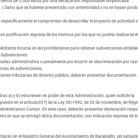
de menos de 3.000 euros por una declaración responsable simplificada.
( Salvo que se hubiese presentado con anterioridad y no se hayan prod
 específicamente el compromiso de desarrollar el proyecto de actividad o
on justificación expresa de los motivos por los que no podría realizarse el
olicitante incursa en las prohibiciones para obtener subvenciones estable
e Subvenciones.
nadas administrativa o penalmente por incurrir en discriminación por raz
torias de subvenciones.
aciones tributarias de derecho público, deberán presentar documentación
as a) y b) estuviesen en poder de esta Administración, quien solicite la
spuesto en el artículo35 f) de la Ley 30/1992, de 26 de noviembre, de Rég
 Administrativo Común. En este caso, deberán presentar declaración resp
nto en que se entregó dicha documentación, con indicación expresa de l
tarán en el Registro General del Ayuntamiento de Barakaldo, sin perjuicio