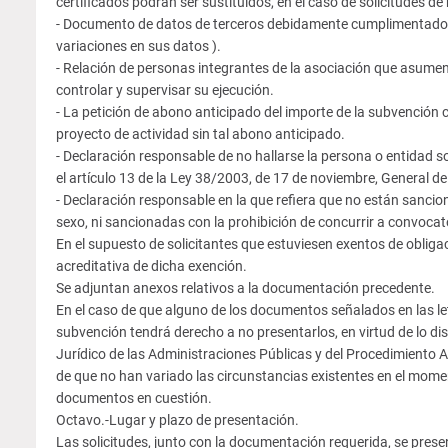
certificados podrán ser sustituidos, en el caso de solicitudes 
- Documento de datos de terceros debidamente cumplimentado. 
variaciones en sus datos ).
- Relación de personas integrantes de la asociación que asumen
controlar y supervisar su ejecución.
- La petición de abono anticipado del importe de la subvención c
proyecto de actividad sin tal abono anticipado.
- Declaración responsable de no hallarse la persona o entidad s
el artículo 13 de la Ley 38/2003, de 17 de noviembre, General d
- Declaración responsable en la que refiera que no están sancio
sexo, ni sancionadas con la prohibición de concurrir a convoca
En el supuesto de solicitantes que estuviesen exentos de oblig
acreditativa de dicha exención.
Se adjuntan anexos relativos a la documentación precedente.
En el caso de que alguno de los documentos señalados en las letr
subvención tendrá derecho a no presentarlos, en virtud de lo di
Jurídico de las Administraciones Públicas y del Procedimiento
de que no han variado las circunstancias existentes en el mome
documentos en cuestión.
Octavo.-Lugar y plazo de presentación.
Las solicitudes, junto con la documentación requerida, se presen