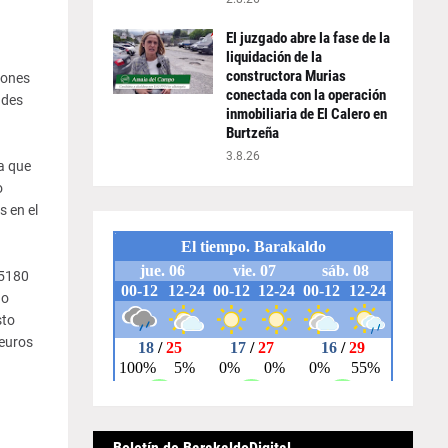
El juzgado abre la fase de la
liquidación de la
constructora Murias
iones
conectada con la operación
ades
inmobiliaria de El Calero en
Burtzeña
3.8.26
a que
o
s en el
45180
 o
sto
 euros