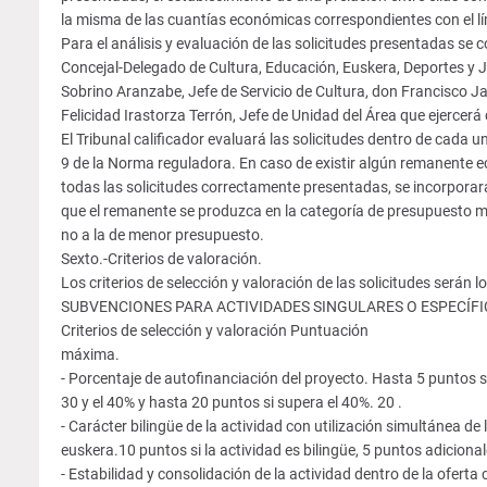
la misma de las cuantías económicas correspondientes con el lími
Para el análisis y evaluación de las solicitudes presentadas se 
Concejal-Delegado de Cultura, Educación, Euskera, Deportes y J
Sobrino Aranzabe, Jefe de Servicio de Cultura, don Francisco Ja
Felicidad Irastorza Terrón, Jefe de Unidad del Área que ejercerá
El Tribunal calificador evaluará las solicitudes dentro de cada 
9 de la Norma reguladora. En caso de existir algún remanente 
todas las solicitudes correctamente presentadas, se incorporar
que el remanente se produzca en la categoría de presupuesto má
no a la de menor presupuesto.
Sexto.-Criterios de valoración.
Los criterios de selección y valoración de las solicitudes serán lo
SUBVENCIONES PARA ACTIVIDADES SINGULARES O ESPECÍFI
Criterios de selección y valoración Puntuación
máxima.
- Porcentaje de autofinanciación del proyecto. Hasta 5 puntos si 
30 y el 40% y hasta 20 puntos si supera el 40%. 20 .
- Carácter bilingüe de la actividad con utilización simultánea de l
euskera.10 puntos si la actividad es bilingüe, 5 puntos adicional
- Estabilidad y consolidación de la actividad dentro de la oferta 