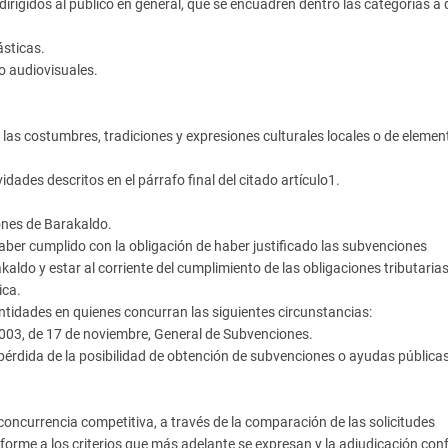
rigidos al público en general, que se encuadren dentro las categorías a 
ásticas.
o audiovisuales.
las costumbres, tradiciones y expresiones culturales locales o de elemen
ades descritos en el párrafo final del citado artículo1.
ones de Barakaldo.
ber cumplido con la obligación de haber justificado las subvenciones
aldo y estar al corriente del cumplimiento de las obligaciones tributarias
ica.
ntidades en quienes concurran las siguientes circunstancias:
2003, de 17 de noviembre, General de Subvenciones.
érdida de la posibilidad de obtención de subvenciones o ayudas públicas
ncurrencia competitiva, a través de la comparación de las solicitudes
nforme a los criterios que más adelante se expresan y la adjudicación co