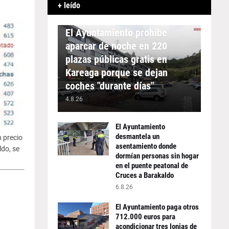
+ leído
APARCAMIENTO
El Ayuntamiento prohíbe
aparcar de noche en 220
plazas públicas gratis en
Kareaga porque se dejan
coches "durante días"
4.8.26
El Ayuntamiento
desmantela un
 precio
asentamiento donde
ldo, se
dormían personas sin hogar
en el puente peatonal de
Cruces a Barakaldo
6.8.26
El Ayuntamiento paga otros
712.000 euros para
acondicionar tres lonjas de