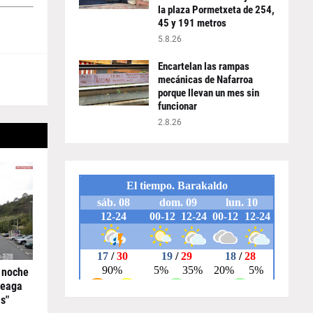
la plaza Pormetxeta de 254,
45 y 191 metros
5.8.26
Encartelan las rampas
mecánicas de Nafarroa
porque llevan un mes sin
funcionar
2.8.26
 noche
reaga
s"