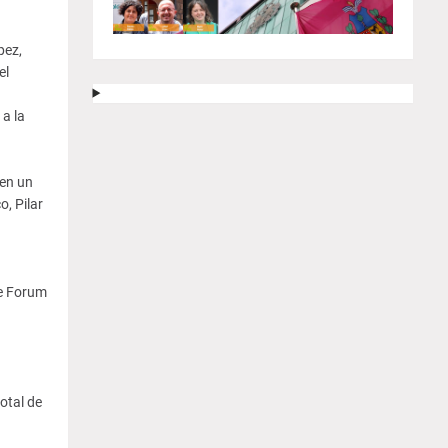
pez,
el
 a la
 en un
, Pilar
se Forum
otal de