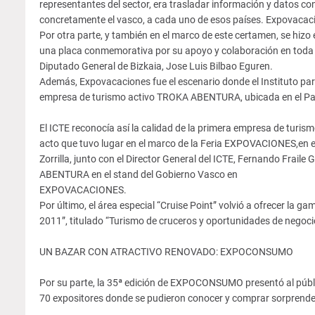
representantes del sector, era trasladar información y datos co
concretamente el vasco, a cada uno de esos países. Expovacacio
Por otra parte, y también en el marco de este certamen, se hizo
una placa conmemorativa por su apoyo y colaboración en toda su
Diputado General de Bizkaia, Jose Luis Bilbao Eguren.
Además, Expovacaciones fue el escenario donde el Instituto para 
empresa de turismo activo TROKA ABENTURA, ubicada en el Pa
El ICTE reconocía así la calidad de la primera empresa de turis
acto que tuvo lugar en el marco de la Feria EXPOVACIONES,en el
Zorrilla, junto con el Director General del ICTE, Fernando Fraile
ABENTURA en el stand del Gobierno Vasco en
EXPOVACACIONES.
Por último, el área especial “Cruise Point” volvió a ofrecer la
2011”, titulado “Turismo de cruceros y oportunidades de negoci
UN BAZAR CON ATRACTIVO RENOVADO: EXPOCONSUMO
Por su parte, la 35ª edición de EXPOCONSUMO presentó al públic
70 expositores donde se pudieron conocer y comprar sorprend