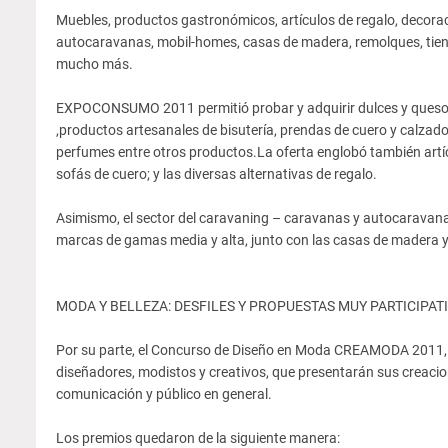
Muebles, productos gastronómicos, artículos de regalo, decora
autocaravanas, mobil-homes, casas de madera, remolques, tiend
mucho más.
EXPOCONSUMO 2011 permitió probar y adquirir dulces y quesos,
,productos artesanales de bisutería, prendas de cuero y calzado
perfumes entre otros productos.La oferta englobó también artíc
sofás de cuero; y las diversas alternativas de regalo.
Asimismo, el sector del caravaning – caravanas y autocaravana
marcas de gamas media y alta, junto con las casas de madera 
MODA Y BELLEZA: DESFILES Y PROPUESTAS MUY PARTICIPAT
Por su parte, el Concurso de Diseño en Moda CREAMODA 2011, cel
diseñadores, modistos y creativos, que presentarán sus creacio
comunicación y público en general.
Los premios quedaron de la siguiente manera: