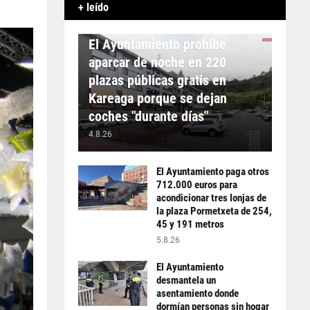
+ leído
APARCAMIENTO
El Ayuntamiento prohíbe
aparcar de noche en 220
plazas públicas gratis en
Kareaga porque se dejan
coches "durante días"
4.8.26
El Ayuntamiento paga otros
712.000 euros para
acondicionar tres lonjas de
la plaza Pormetxeta de 254,
45 y 191 metros
5.8.26
El Ayuntamiento
desmantela un
asentamiento donde
dormían personas sin hogar