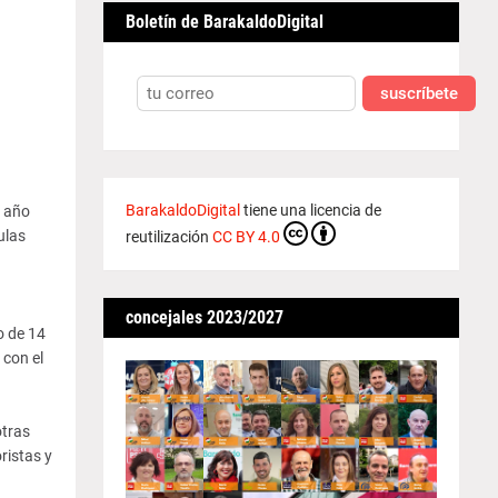
Boletín de BarakaldoDigital
suscríbete
BarakaldoDigital
tiene una licencia de
n año
ulas
reutilización
CC BY 4.0
concejales 2023/2027
o de 14
 con el
otras
ristas y