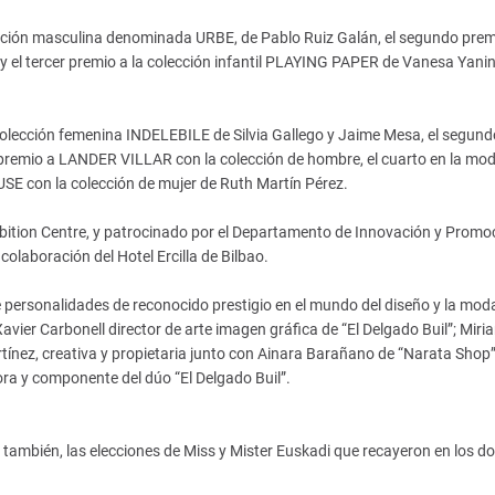
lección masculina denominada URBE, de Pablo Ruiz Galán, el segundo premi
y el tercer premio a la colección infantil PLAYING PAPER de Vanesa Yani
a colección femenina INDELEBILE de Silvia Gallego y Jaime Mesa, el segundo
 premio a LANDER VILLAR con la colección de hombre, el cuarto en la mo
 con la colección de mujer de Ruth Martín Pérez.
bition Centre, y patrocinado por el Departamento de Innovación y Promo
olaboración del Hotel Ercilla de Bilbao.
ersonalidades de reconocido prestigio en el mundo del diseño y la mod
avier Carbonell director de arte imagen gráfica de “El Delgado Buil”; Miri
rtínez, creativa y propietaria junto con Ainara Barañano de “Narata Shop”
ora y componente del dúo “El Delgado Buil”.
én, las elecciones de Miss y Mister Euskadi que recayeron en los do