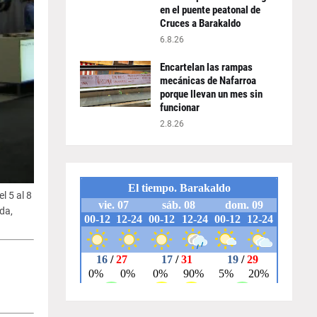
en el puente peatonal de
Cruces a Barakaldo
6.8.26
Encartelan las rampas
mecánicas de Nafarroa
porque llevan un mes sin
funcionar
2.8.26
l 5 al 8
da,