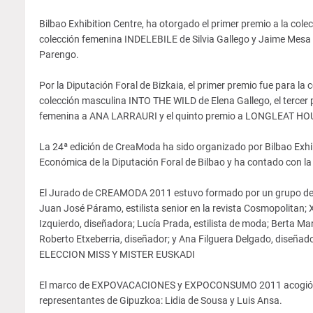
Bilbao Exhibition Centre, ha otorgado el primer premio a la co
colección femenina INDELEBILE de Silvia Gallego y Jaime Mesa 
Parengo.
Por la Diputación Foral de Bizkaia, el primer premio fue para l
colección masculina INTO THE WILD de Elena Gallego, el tercer
femenina a ANA LARRAURI y el quinto premio a LONGLEAT HOUSE
La 24ª edición de CreaModa ha sido organizado por Bilbao Exhi
Económica de la Diputación Foral de Bilbao y ha contado con la c
El Jurado de CREAMODA 2011 estuvo formado por un grupo de p
Juan José Páramo, estilista senior en la revista Cosmopolitan; X
Izquierdo, diseñadora; Lucía Prada, estilista de moda; Berta Ma
Roberto Etxeberria, diseñador; y Ana Filguera Delgado, diseñad
ELECCION MISS Y MISTER EUSKADI
El marco de EXPOVACACIONES y EXPOCONSUMO 2011 acogió tambi
representantes de Gipuzkoa: Lidia de Sousa y Luis Ansa.