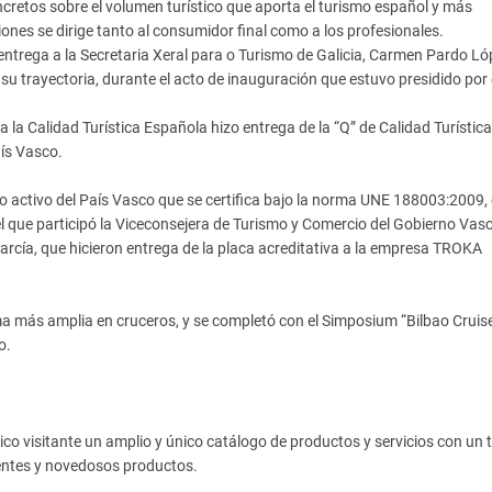
ncretos sobre el volumen turístico que aporta el turismo español y más
nes se dirige tanto al consumidor final como a los profesionales.
 entrega a la Secretaria Xeral para o Turismo de Galicia, Carmen Pardo Ló
 trayectoria, durante el acto de inauguración que estuvo presidido por 
la Calidad Turística Española hizo entrega de la “Q” de Calidad Turística
ís Vasco.
mo activo del País Vasco que se certifica bajo la norma UNE 188003:2009,
 que participó la Viceconsejera de Turismo y Comercio del Gobierno Vasco
 García, que hicieron entrega de la placa acreditativa a la empresa TROKA
 gama más amplia en cruceros, y se completó con el Simposium “Bilbao Crui
o.
o visitante un amplio y único catálogo de productos y servicios con un t
entes y novedosos productos.