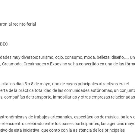
on al recinto ferial
 BEC
idades muy diversos: turismo, ocio, consumo, moda, belleza, diseño….. U
 Creamoda, Creaimagen y Expovino se ha convertido en una de las fórm
cita los días 5 a 8 de mayo, uno de cuyos principales atractivos era el
ferta de la práctica totalidad de las comunidades autónomas, un conjunt
os, compañías de transporte, inmobiliarias y otras empresas relacionadas
tronómicas y de trabajos artesanales, espectáculos de música, baile y 
el encuentro celebrado entre los países participantes, las agencias mayo
vo de esta iniciativa, que contó con la asistencia de los principales