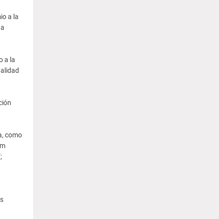
o a la
na
 a la
dalidad
ción
a, como
am
;
s