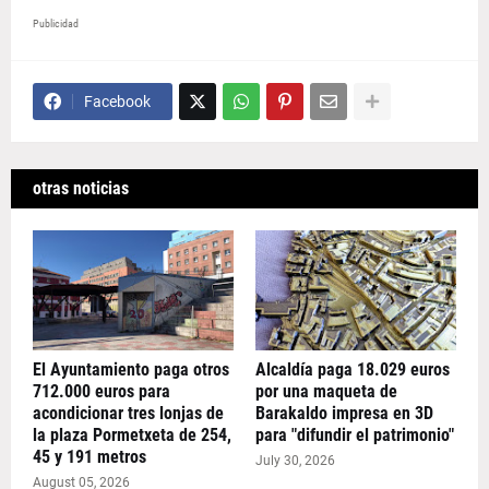
Publicidad
Facebook
otras noticias
El Ayuntamiento paga otros
Alcaldía paga 18.029 euros
712.000 euros para
por una maqueta de
acondicionar tres lonjas de
Barakaldo impresa en 3D
la plaza Pormetxeta de 254,
para "difundir el patrimonio"
45 y 191 metros
July 30, 2026
August 05, 2026